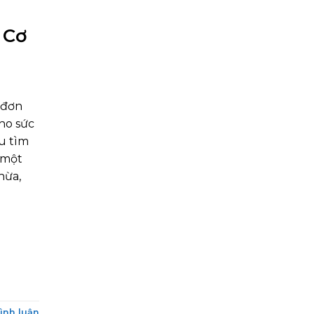
 Cơ
 đơn
cho sức
ầu tìm
 một
hừa,
bình luận