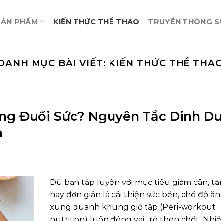
SẢN PHẨM
KIẾN THỨC THỂ THAO
TRUYỀN THÔNG SỰ
DANH MỤC BÀI VIẾT:
KIẾN THỨC THỂ THA
ông Đuối Sức? Nguyên Tắc Dinh D
h
Dù bạn tập luyện với mục tiêu giảm cân, tă
hay đơn giản là cải thiện sức bền, chế độ ă
xung quanh khung giờ tập (Peri-workout
nutrition) luôn đóng vai trò then chốt. Nhi