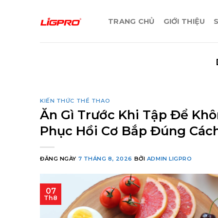
Bỏ
qua
TRANG CHỦ
GIỚI THIỆU
nội
dung
KIẾN THỨC THỂ THAO
Ăn Gì Trước Khi Tập Để Kh
Phục Hồi Cơ Bắp Đúng Các
ĐĂNG NGÀY
7 THÁNG 8, 2026
BỞI
ADMIN LIGPRO
07
Th8