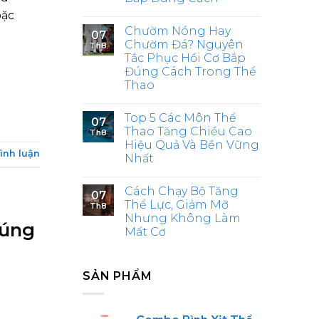
oặc
Chườm Nóng Hay
07
Chườm Đá? Nguyên
Th8
Tắc Phục Hồi Cơ Bắp
Đúng Cách Trong Thể
Thao
Top 5 Các Môn Thể
07
Thao Tăng Chiều Cao
Th8
Hiệu Quả Và Bền Vững
bình luận
Nhất
Cách Chạy Bộ Tăng
07
Thể Lực, Giảm Mỡ
Th8
Nhưng Không Làm
Đúng
Mất Cơ
SẢN PHẨM