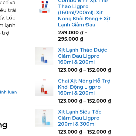
Combo Bình Xịt Thể
 cố va
Thao Ligpro
ều trải
(160ml/200ml): Xịt
ấy. Lúc
Nóng Khởi Động + Xịt
Lạnh Giảm Đau
m lạnh
239.000
₫
–
 trợ
Price
295.000
₫
range:
Xịt Lạnh Thảo Dược
239.000 ₫
Giảm Đau Ligpro
through
160ml & 200ml
295.000 ₫
Price
123.000
₫
–
152.000
₫
range:
Chai Xịt Nóng Hỗ Trợ
123.000 ₫
Khởi Động Ligpro
through
bình luận
160ml & 200ml
152.000 ₫
Price
123.000
₫
–
152.000
₫
range:
Xịt Lạnh Siêu Tốc
123.000 ₫
Giảm Đau Ligpro
through
ng
200ml & 300ml
152.000 ₫
Price
123.000
₫
–
152.000
₫