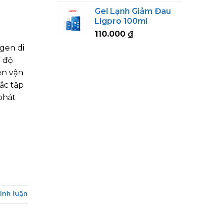
range:
Gel Lạnh Giảm Đau
123.000 ₫
Ligpro 100ml
through
110.000
₫
152.000 ₫
gen di
ế độ
en vận
ắc tập
phát
bình luận