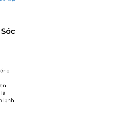
 Sóc
bóng
iện
 là
m lạnh