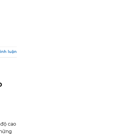
bình luận
o
 độ cao
những