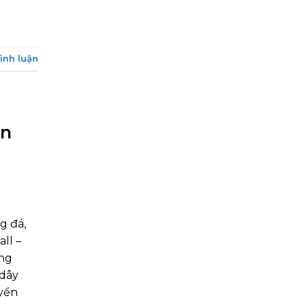
bình luận
ãn
g đá,
ll –
ọng
 dây
yển