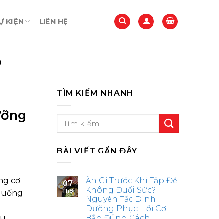
 KIỆN
LIÊN HỆ
O
TÌM KIẾM NHANH
ưỡng
BÀI VIẾT GẦN ĐÂY
ng cơ
Ăn Gì Trước Khi Tập Để
07
Không Đuối Sức?
Th8
n uống
Nguyên Tắc Dinh
Dưỡng Phục Hồi Cơ
ều
Bắp Đúng Cách