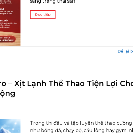
sang trạng thái sẵn
Đọc tiếp
Để lại 
ro – Xịt Lạnh Thể Thao Tiện Lợi Ch
Động
Trong thi đấu và tập luyện thể thao cường
như bóng đá, chạy bộ, cầu lông hay gym, 