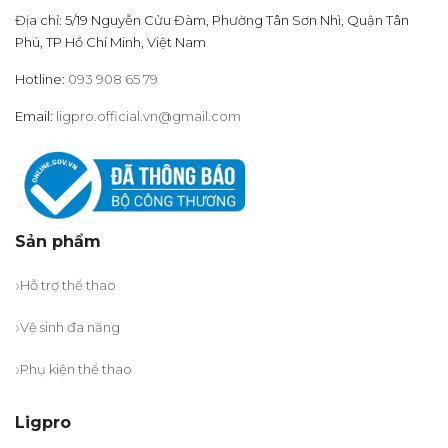
chọn
Địa chỉ: 5/19 Nguyễn Cửu Đàm, Phường Tân Sơn Nhì, Quận Tân
trên
Phú, TP Hồ Chí Minh, Việt Nam
trang
sản
Hotline:
093 908 65 79
phẩm
Email:
ligpro.official.vn@gmail.com
Sản phẩm
Hỗ trợ thể thao
Vệ sinh đa năng
Phụ kiện thể thao
Ligpro