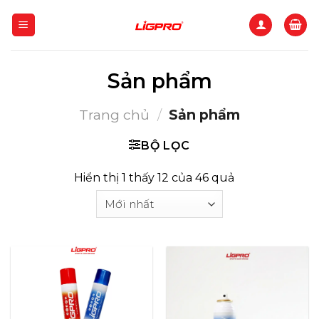
Bỏ
qua
nội
dung
Sản phẩm
Trang chủ
/
Sản phẩm
BỘ LỌC
Sorted
Hiển thị 1 thấy 12 của 46 quả
by
latest