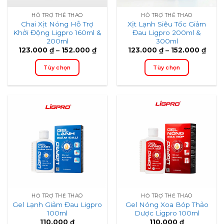
có
có
thể
thể
HỖ TRỢ THỂ THAO
HỖ TRỢ THỂ THAO
Chai Xịt Nóng Hỗ Trợ
Xịt Lạnh Siêu Tốc Giảm
chọn
chọn
Khởi Động Ligpro 160ml &
Đau Ligpro 200ml &
trên
trên
200ml
300ml
trang
trang
Price
Price
123.000
₫
–
152.000
₫
123.000
₫
–
152.000
₫
range:
range
sản
sản
123.000 ₫
123.
phẩm
phẩm
Tùy chọn
Tùy chọn
through
thro
152.000 ₫
152.
Sản
Sản
phẩm
phẩm
này
này
có
có
nhiều
nhiều
biến
biến
thể.
thể.
Các
Các
tùy
tùy
chọn,
chọn,
có
có
thể
thể
HỖ TRỢ THỂ THAO
HỖ TRỢ THỂ THAO
Gel Lạnh Giảm Đau Ligpro
Gel Nóng Xoa Bóp Thảo
chọn
chọn
100ml
Dược Ligpro 100ml
trên
trên
110.000
₫
110.000
₫