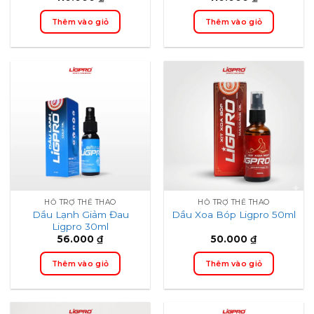
trang
trang
sản
sản
Thêm vào giỏ
Thêm vào giỏ
phẩm
phẩm
HỖ TRỢ THỂ THAO
HỖ TRỢ THỂ THAO
Dầu Lạnh Giảm Đau
Dầu Xoa Bóp Ligpro 50ml
Ligpro 30ml
56.000
₫
50.000
₫
Thêm vào giỏ
Thêm vào giỏ