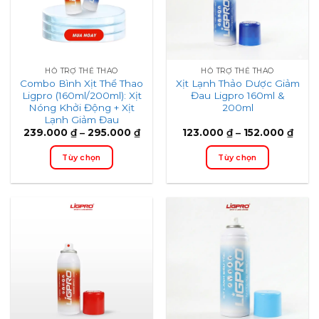
HỖ TRỢ THỂ THAO
HỖ TRỢ THỂ THAO
Combo Bình Xịt Thể Thao
Xịt Lạnh Thảo Dược Giảm
Ligpro (160ml/200ml): Xịt
Đau Ligpro 160ml &
Nóng Khởi Động + Xịt
200ml
Lạnh Giảm Đau
Price
Price
239.000
₫
–
295.000
₫
123.000
₫
–
152.000
₫
range:
range
239.000 ₫
123.
Tùy chọn
Tùy chọn
through
thro
295.000 ₫
152.
Sản
Sản
phẩm
phẩm
này
này
có
có
nhiều
nhiều
biến
biến
thể.
thể.
Các
Các
tùy
tùy
chọn,
chọn,