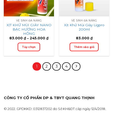
VỆ SINH ĐA NĂNG
VỆ SINH ĐA NĂNG
XỊT KHỬ MÙI GIÀY NANO
Xịt Khử Mùi Giày Ligpro
BẠC HƯƠNG HOA
200ml
HỒNG
Price
83.000
₫
–
245.000
₫
83.000
₫
range:
83.000 ₫
Tùy chọn
Thêm vào giỏ
through
245.000 ₫
Sản
phẩm
này
1
2
3
4
có
nhiều
biến
thể.
Các
tùy
CÔNG TY CỔ PHẦN DP & TBYT QUANG THỊNH
chọn,
có
© 2022. GPDKKD: 0312837202 do Sở KH&ĐT cấp ngày 12/4/2018.
thể