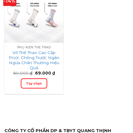
-14%
PHỤ KIỆN THỂ THAO
Vớ Thể Thao Cao Cấp
ProX: Chống Trượt, Ngăn
Ngừa Chấn Thương Hiệu
Quả
Giá
Hiện
80.000
₫
69.000
₫
gốc
tại
là:
giá
Tùy chọn
80.000 ₫.
là:
69.000 ₫.
Sản
phẩm
này
có
nhiều
biến
thể.
CÔNG TY CỔ PHẦN DP & TBYT QUANG THỊNH