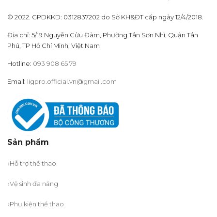
Các
tùy
© 2022. GPDKKD: 0312837202 do Sở KH&ĐT cấp ngày 12/4/2018.
chọn,
có
Địa chỉ: 5/19 Nguyễn Cửu Đàm, Phường Tân Sơn Nhì, Quận Tân
thể
Phú, TP Hồ Chí Minh, Việt Nam
chọn
Hotline:
093 908 65 79
trên
trang
Email:
ligpro.official.vn@gmail.com
sản
phẩm
Sản phẩm
Hỗ trợ thể thao
Vệ sinh đa năng
Phụ kiện thể thao