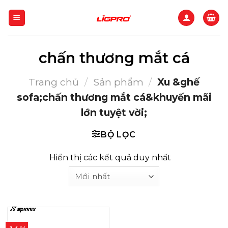
Bỏ
qua
nội
dung
chấn thương mắt cá
Trang chủ
/
Sản phẩm
/
Xu &ghế
sofa;chấn thương mắt cá&khuyến mãi
lớn tuyệt vời;
BỘ LỌC
Hiển thị các kết quả duy nhất