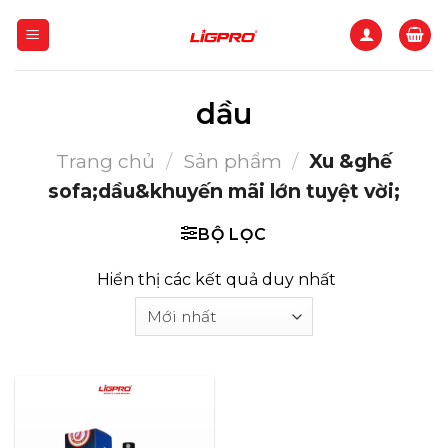
Bỏ
qua
nội
dung
dầu
Trang chủ
/
Sản phẩm
/
Xu &ghế
sofa;dầu&khuyến mãi lớn tuyệt vời;
BỘ LỌC
Hiển thị các kết quả duy nhất