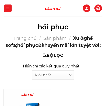
Bỏ
qua
nội
dung
hồi phục
Trang chủ
/
Sản phẩm
/
Xu &ghế
sofa;hồi phục&khuyến mãi lớn tuyệt vời;
BỘ LỌC
Hiển thị các kết quả duy nhất