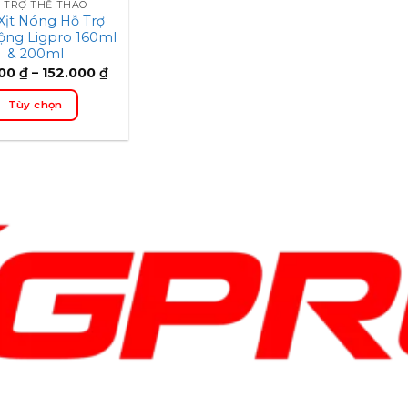
 TRỢ THỂ THAO
 Xịt Nóng Hỗ Trợ
ộng Ligpro 160ml
& 200ml
Price
000
₫
–
152.000
₫
range:
123.000 ₫
Tùy chọn
through
152.000 ₫
Sản
phẩm
này
có
nhiều
biến
thể.
Các
tùy
chọn,
có
thể
chọn
trên