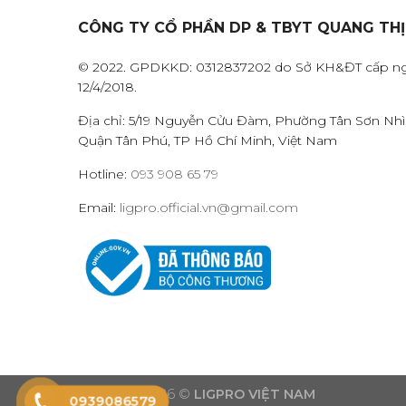
CÔNG TY CỔ PHẦN DP & TBYT QUANG TH
© 2022. GPDKKD: 0312837202 do Sở KH&ĐT cấp n
12/4/2018.
Địa chỉ: 5/19 Nguyễn Cửu Đàm, Phường Tân Sơn Nhì
Quận Tân Phú, TP Hồ Chí Minh, Việt Nam
Hotline:
093 908 65 79
Email:
ligpro.official.vn@gmail.com
Copyright 2026 ©
LIGPRO VIỆT NAM
0939086579