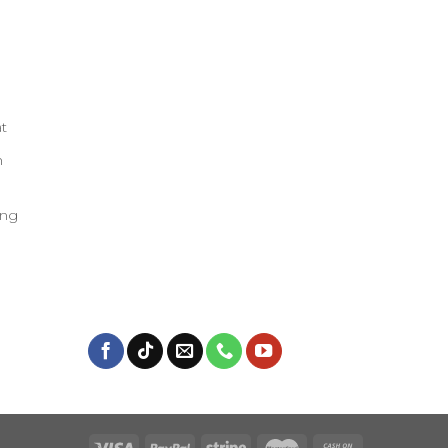
t
h
àng