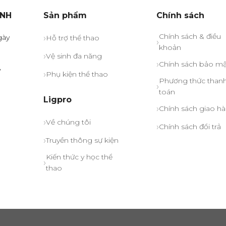
trang
ỊNH
Sản phẩm
Chính sách
sản
phẩm
Chính sách & điều
gày
Hỗ trợ thể thao
khoản
Vệ sinh đa năng
Chính sách bảo mậ
,
Phụ kiện thể thao
Phương thức than
toán
Ligpro
Chính sách giao h
Về chúng tôi
Chính sách đổi trả
Truyền thông sự kiện
Kiến thức y học thể
thao