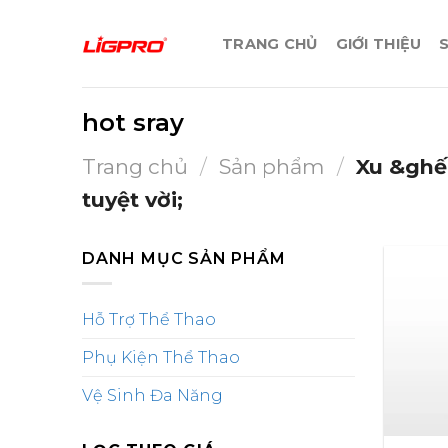
Bỏ
qua
TRANG CHỦ
GIỚI THIỆU
nội
dung
hot sray
Trang chủ
/
Sản phẩm
/
Xu &ghế 
tuyệt vời;
DANH MỤC SẢN PHẨM
Hỗ Trợ Thể Thao
Phụ Kiện Thể Thao
Vệ Sinh Đa Năng