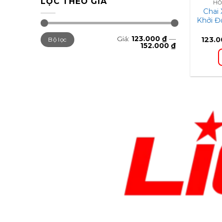
LỌC THEO GIÁ
HỖ
Chai
Khởi Đ
Min
Max
Giá:
123.000 ₫
—
123.
Bộ lọc
giá
giá
152.000 ₫