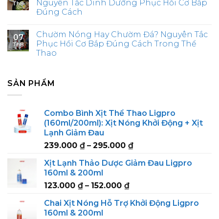
Nguyên Tắc Dinh Dưỡng Phục Hồi Cơ Bắp
Th8
Đúng Cách
Chườm Nóng Hay Chườm Đá? Nguyên Tắc
07
Phục Hồi Cơ Bắp Đúng Cách Trong Thể
Th8
Thao
SẢN PHẨM
Combo Bình Xịt Thể Thao Ligpro
(160ml/200ml): Xịt Nóng Khởi Động + Xịt
Lạnh Giảm Đau
Price
239.000
₫
–
295.000
₫
range:
Xịt Lạnh Thảo Dược Giảm Đau Ligpro
239.000 ₫
160ml & 200ml
through
Price
123.000
₫
–
152.000
₫
295.000 ₫
range:
Chai Xịt Nóng Hỗ Trợ Khởi Động Ligpro
123.000 ₫
160ml & 200ml
through