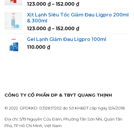
Price
123.000
₫
–
152.000
₫
152.000 ₫
range:
Xịt Lạnh Siêu Tốc Giảm Đau Ligpro 200ml
123.000 ₫
& 300ml
through
Price
123.000
₫
–
152.000
₫
152.000 ₫
range:
Gel Lạnh Giảm Đau Ligpro 100ml
123.000 ₫
110.000
₫
through
152.000 ₫
CÔNG TY CỔ PHẦN DP & TBYT QUANG THỊNH
© 2022. GPDKKD: 0312837202 do Sở KH&ĐT cấp ngày 12/4/2018.
Địa chỉ: 5/19 Nguyễn Cửu Đàm, Phường Tân Sơn Nhì, Quận Tân
Phú, TP Hồ Chí Minh, Việt Nam