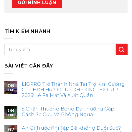
TÌM KIẾM NHANH
BÀI VIẾT GẦN ĐÂY
LIGPRO Trở Thành Nhà Tài Trợ Kim Cương
08
Của HĐH Huế FC Tại DHF KINGTEK CUP
Th8
2026: Lễ Ra Mắt Và Xuất Quân
5 Chấn Thương Bóng Đá Thường Gặp:
08
Cách Sơ Cứu Và Phòng Ngừa
Th8
Ăn Gì Trước Khi Tập Để Không Đuối Sức?
07