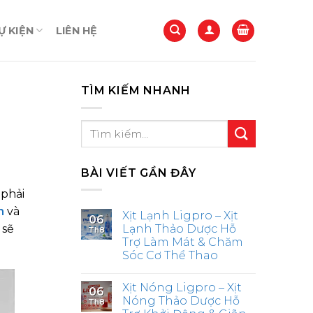
 KIỆN
LIÊN HỆ
TÌM KIẾM NHANH
BÀI VIẾT GẦN ĐÂY
 phải
n
và
Xịt Lạnh Ligpro – Xịt
06
 sẽ
Lạnh Thảo Dược Hỗ
Th8
Trợ Làm Mát & Chăm
Sóc Cơ Thể Thao
Xịt Nóng Ligpro – Xịt
06
Nóng Thảo Dược Hỗ
Th8