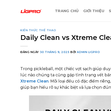
Bỏ
qua
TRANG CHỦ
GIỚI THIỆU
nội
dung
KIẾN THỨC THỂ THAO
Daily Clean vs Xtreme Cle
ĐĂNG NGÀY
30 THÁNG 9, 2025
BỞI
ADMIN LIGPRO
Trong pickleball, một chiếc vợt sạch giúp duy
lúc nào chúng ta cũng gặp tình trạng vết bẩ
Xtreme Clean
. Mỗi loại đều có đặc điểm riên
giúp bạn hiểu rõ sự khác biệt và lựa chọn đú