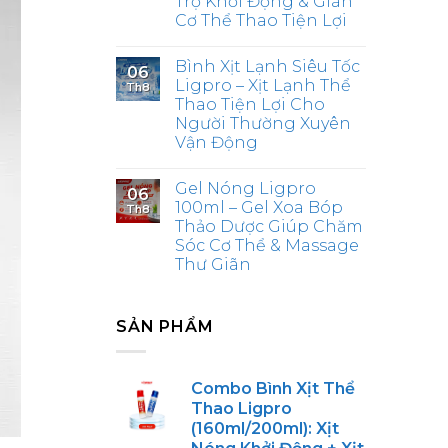
Trợ Khởi Động & Giãn
Cơ Thể Thao Tiện Lợi
Bình Xịt Lạnh Siêu Tốc
06
Ligpro – Xịt Lạnh Thể
Th8
Thao Tiện Lợi Cho
Người Thường Xuyên
Vận Động
Gel Nóng Ligpro
06
100ml – Gel Xoa Bóp
Th8
Thảo Dược Giúp Chăm
Sóc Cơ Thể & Massage
Thư Giãn
SẢN PHẨM
Combo Bình Xịt Thể
Thao Ligpro
(160ml/200ml): Xịt