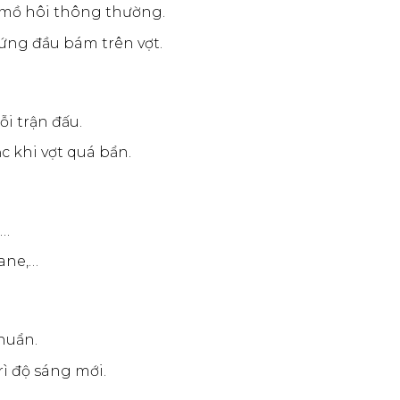
 mồ hôi thông thường.
cứng đầu bám trên vợt.
i trận đấu.
c khi vợt quá bẩn.
,…
ane,…
huẩn.
rì độ sáng mới.