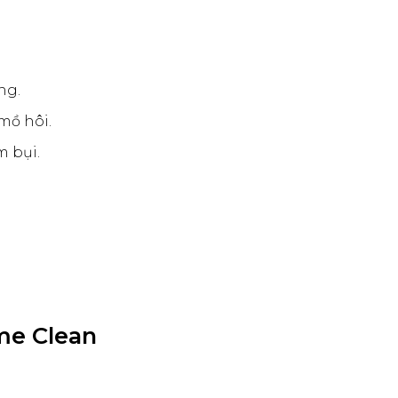
ng.
 mồ hôi.
m bụi.
eme Clean