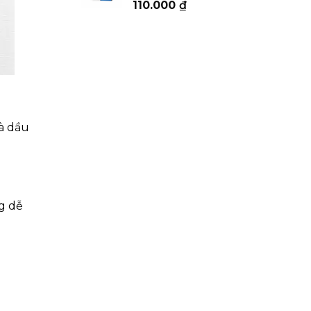
110.000
₫
152.000 ₫
và dầu
g dễ