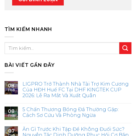
TÌM KIẾM NHANH
BÀI VIẾT GẦN ĐÂY
LIGPRO Trở Thành Nhà Tài Trợ Kim Cương
08
Của HĐH Huế FC Tại DHF KINGTEK CUP
Th8
2026: Lễ Ra Mắt Và Xuất Quân
5 Chấn Thương Bóng Đá Thường Gặp:
08
Cách Sơ Cứu Và Phòng Ngừa
Th8
Ăn Gì Trước Khi Tập Để Không Đuối Sức?
07
Nguyên Tắc Dinh Dưỡng Phục Hồi Cơ Bắp
Th8