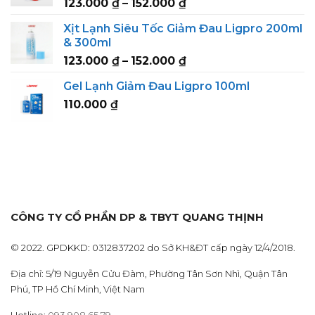
Price
123.000
₫
–
152.000
₫
152.000 ₫
range:
Xịt Lạnh Siêu Tốc Giảm Đau Ligpro 200ml
123.000 ₫
& 300ml
through
Price
123.000
₫
–
152.000
₫
152.000 ₫
range:
Gel Lạnh Giảm Đau Ligpro 100ml
123.000 ₫
110.000
₫
through
152.000 ₫
CÔNG TY CỔ PHẦN DP & TBYT QUANG THỊNH
© 2022. GPDKKD: 0312837202 do Sở KH&ĐT cấp ngày 12/4/2018.
Địa chỉ: 5/19 Nguyễn Cửu Đàm, Phường Tân Sơn Nhì, Quận Tân
Phú, TP Hồ Chí Minh, Việt Nam