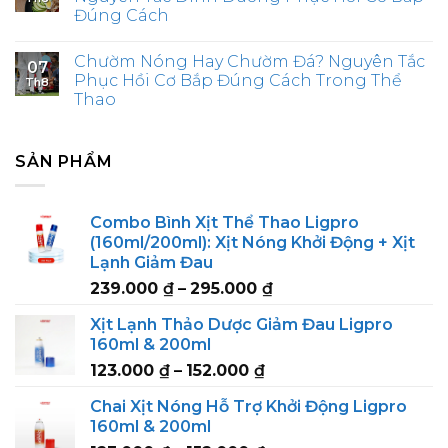
Đúng Cách
Chườm Nóng Hay Chườm Đá? Nguyên Tắc
07
Phục Hồi Cơ Bắp Đúng Cách Trong Thể
Th8
Thao
SẢN PHẨM
Combo Bình Xịt Thể Thao Ligpro
(160ml/200ml): Xịt Nóng Khởi Động + Xịt
Lạnh Giảm Đau
Price
239.000
₫
–
295.000
₫
range:
Xịt Lạnh Thảo Dược Giảm Đau Ligpro
239.000 ₫
160ml & 200ml
through
Price
123.000
₫
–
152.000
₫
295.000 ₫
range:
Chai Xịt Nóng Hỗ Trợ Khởi Động Ligpro
123.000 ₫
160ml & 200ml
through