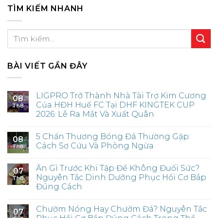
TÌM KIẾM NHANH
BÀI VIẾT GẦN ĐÂY
LIGPRO Trở Thành Nhà Tài Trợ Kim Cương
08
Của HĐH Huế FC Tại DHF KINGTEK CUP
Th8
2026: Lễ Ra Mắt Và Xuất Quân
5 Chấn Thương Bóng Đá Thường Gặp:
08
Cách Sơ Cứu Và Phòng Ngừa
Th8
Ăn Gì Trước Khi Tập Để Không Đuối Sức?
07
Nguyên Tắc Dinh Dưỡng Phục Hồi Cơ Bắp
Th8
Đúng Cách
Chườm Nóng Hay Chườm Đá? Nguyên Tắc
07