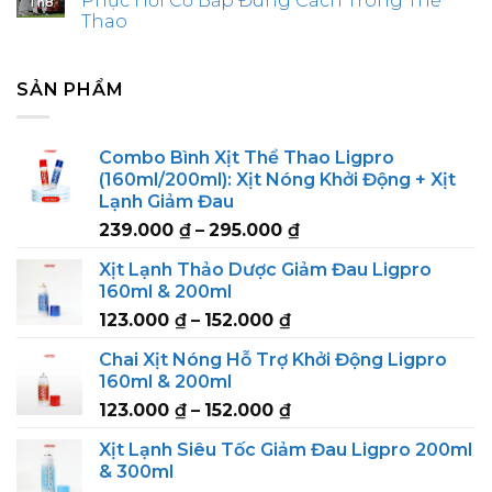
Phục Hồi Cơ Bắp Đúng Cách Trong Thể
Th8
Thao
SẢN PHẨM
Combo Bình Xịt Thể Thao Ligpro
(160ml/200ml): Xịt Nóng Khởi Động + Xịt
Lạnh Giảm Đau
Price
239.000
₫
–
295.000
₫
range:
Xịt Lạnh Thảo Dược Giảm Đau Ligpro
239.000 ₫
160ml & 200ml
through
Price
123.000
₫
–
152.000
₫
295.000 ₫
range:
Chai Xịt Nóng Hỗ Trợ Khởi Động Ligpro
123.000 ₫
160ml & 200ml
through
Price
123.000
₫
–
152.000
₫
152.000 ₫
range:
Xịt Lạnh Siêu Tốc Giảm Đau Ligpro 200ml
123.000 ₫
& 300ml
through