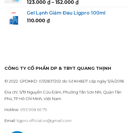
Price
123.000
₫
–
152.000
₫
152.000 ₫
range:
Gel Lạnh Giảm Đau Ligpro 100ml
123.000 ₫
110.000
₫
through
152.000 ₫
CÔNG TY CỔ PHẦN DP & TBYT QUANG THỊNH
© 2022. GPDKKD: 0312837202 do Sở KH&ĐT cấp ngày 12/4/2018.
Địa chỉ: 5/19 Nguyễn Cửu Đàm, Phường Tân Sơn Nhì, Quận Tân
Phú, TP Hồ Chí Minh, Việt Nam
Hotline:
093 908 65 79
Email:
ligpro.official.vn@gmail.com