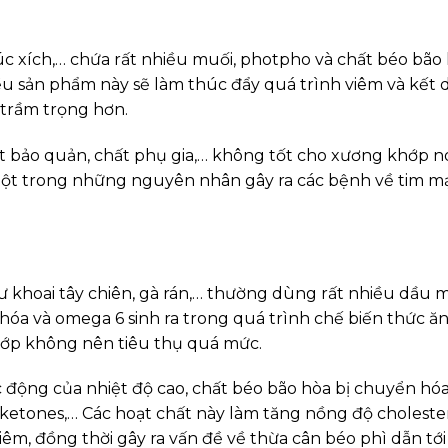
c xích,… chứa rất nhiều muối, photpho và chất béo bão 
u sản phẩm này sẽ làm thúc đẩy quá trình viêm và kết 
 trầm trọng hơn.
 bảo quản, chất phụ gia,… không tốt cho xương khớp nó
một trong những nguyên nhân gây ra các bệnh về tim m
khoai tây chiên, gà rán,… thường dùng rất nhiều dầu m
hóa và omega 6 sinh ra trong quá trình chế biến thức ăn
ớp không nên tiêu thụ quá mức.
c động của nhiệt độ cao, chất béo bão hòa bị chuyển hó
s, ketones,… Các hoạt chất này làm tăng nồng độ choleste
iêm, đồng thời gây ra vấn đề về thừa cân béo phì dẫn tới