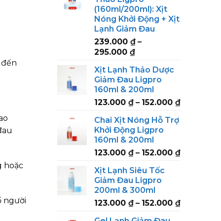
(160ml/200ml): Xịt
Nóng Khởi Động + Xịt
Lạnh Giảm Đau
239.000
₫
–
Price
295.000
₫
range:
 đến
Xịt Lạnh Thảo Dược
239.000 ₫
Giảm Đau Ligpro
through
160ml & 200ml
295.000 ₫
Price
123.000
₫
–
152.000
₫
range:
ao
Chai Xịt Nóng Hỗ Trợ
123.000 ₫
Khởi Động Ligpro
đau
through
160ml & 200ml
152.000 ₫
Price
123.000
₫
–
152.000
₫
range:
g hoặc
Xịt Lạnh Siêu Tốc
123.000 ₫
Giảm Đau Ligpro
through
200ml & 300ml
152.000 ₫
ố người
Price
123.000
₫
–
152.000
₫
range:
Gel Lạnh Giảm Đau