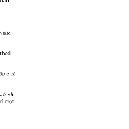
 đau
n sức
thoái
ớp ở cả
uổi và
trì một