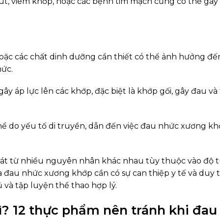
t, viêm khớp, hoặc các bệnh tim mạch cũng có thể gây
hoặc các chất dinh dưỡng cần thiết có thể ảnh hưởng đế
hức.
y áp lực lên các khớp, đặc biệt là khớp gối, gây đau và 
ể do yếu tố di truyền, dẫn đến việc đau nhức xương kh
át từ nhiều nguyên nhân khác nhau tùy thuộc vào độ t
ừa đau nhức xương khớp cần có sự can thiệp y tế và duy 
 và tập luyện thể thao hợp lý.
? 12 thực phẩm nên tránh khi đau