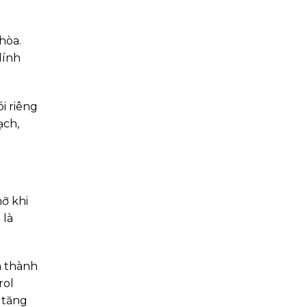
hòa.
dính
i riêng
ạch,
ỡ khi
 là
a thành
rol
 tăng