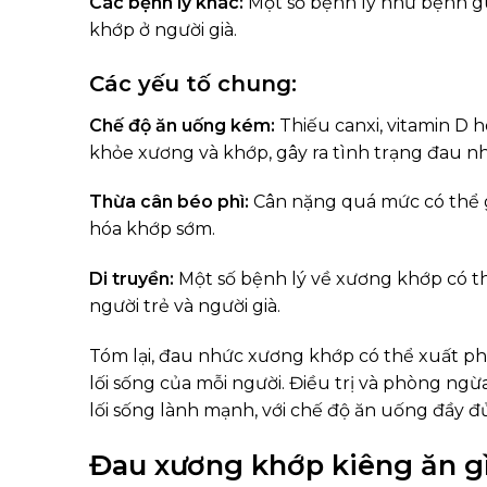
Các bệnh lý khác:
Một số bệnh lý như bệnh gú
khớp ở người già.
Các yếu tố chung:
Chế độ ăn uống kém:
Thiếu canxi, vitamin D 
khỏe xương và khớp, gây ra tình trạng đau n
Thừa cân béo phì:
Cân nặng quá mức có thể gâ
hóa khớp sớm.
Di truyền:
Một số bệnh lý về xương khớp có th
người trẻ và người già.
Tóm lại, đau nhức xương khớp có thể xuất ph
lối sống của mỗi người. Điều trị và phòng ng
lối sống lành mạnh, với chế độ ăn uống đầy đủ
Đau xương khớp kiêng ăn gì