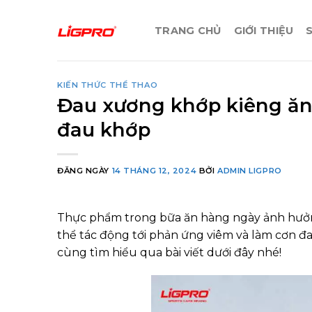
Bỏ
qua
TRANG CHỦ
GIỚI THIỆU
nội
dung
KIẾN THỨC THỂ THAO
Đau xương khớp kiêng ăn 
đau khớp
ĐĂNG NGÀY
14 THÁNG 12, 2024
BỞI
ADMIN LIGPRO
Thực phẩm trong bữa ăn hàng ngày ảnh hưởn
thể tác động tới phản ứng viêm và làm cơn đa
cùng tìm hiểu qua bài viết dưới đây nhé!