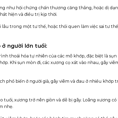
ng như hội chứng chấn thương căng thẳng, hoặc dị dạ
 hiện và điều trị kịp thời.
 lâu trong một tư thế, hoặc thói quen làm việc sai tư th
 người lớn tuổi:
rình thoái hóa tự nhiên của các mô khớp, đặc biệt là sụn
p. Khi sụn mòn đi, các xương cọ xát vào nhau, gây viê
ch phổ biến ở người già, gây viêm và đau ở nhiều khớp t
 tuổi, xương trở nên giòn và dễ bị gãy. Loãng xương có
m nhẹ.