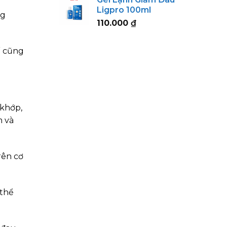
123.000 ₫
Ligpro 100ml
through
ng
110.000
₫
152.000 ₫
ế cũng
 khớp,
m và
rên cơ
 thể