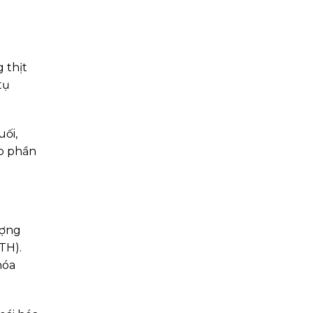
 thịt
tụ
ối,
óp phần
ượng
TH).
hóa