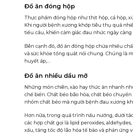
Đồ ăn đóng hộp
Thực phẩm đóng hộp như thịt hộp, cá hộp, xú
Khi người bệnh xương khớp tiêu thụ quá nhiề
tiểu cầu, khiến cảm giác đau nhức ngày càng
Bên cạnh đó, đồ ăn đóng hộp chứa nhiều chất
và sức khỏe tổng quát nói chung. Chúng là 
huyết áp,…
Đồ ăn nhiều dầu mỡ
Những món chiên, xào hay thức ăn nhanh như 
chế biến. Chất béo bão hòa, chất béo chuyển 
nhóm chất béo mà người bệnh đau xương kh
Hơn nữa, trong quá trình nấu nướng, dưới tá
các hợp chất gọi là lipid peroxides, aldehyde
xấu, tăng tốc độ lão hóa tế bào và phản ứng v