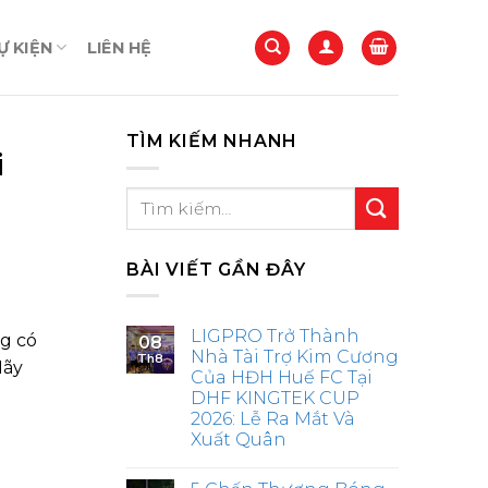
 KIỆN
LIÊN HỆ
TÌM KIẾM NHANH
i
BÀI VIẾT GẦN ĐÂY
LIGPRO Trở Thành
g có
08
Nhà Tài Trợ Kim Cương
Th8
Hãy
Của HĐH Huế FC Tại
DHF KINGTEK CUP
2026: Lễ Ra Mắt Và
Xuất Quân