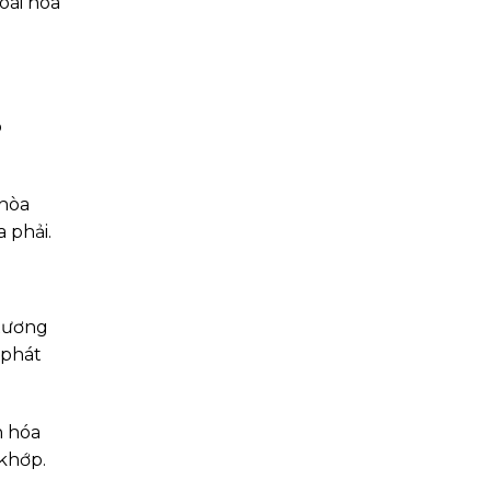
oái hóa
o
 hòa
 phải.
 xương
 phát
n hóa
 khớp.