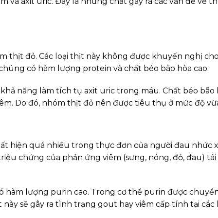
m và axit uric. Đây là những chất gây ra các vấn đề về th
hóm thịt đỏ. Các loại thịt này không được khuyến nghị ch
húng có hàm lượng protein và chất béo bão hòa cao.
khả năng làm tích tụ axit uric trong máu. Chất béo bão
êm. Do đó, nhóm thịt đỏ nên được tiêu thụ ở mức độ vừa
uất hiện quá nhiều trong thực đơn của người đau nhức
riệu chứng của phản ứng viêm (sưng, nóng, đỏ, đau) tái
 có hàm lượng purin cao. Trong cơ thể purin được chuyể
t này sẽ gây ra tình trạng gout hay viêm cấp tính tại các