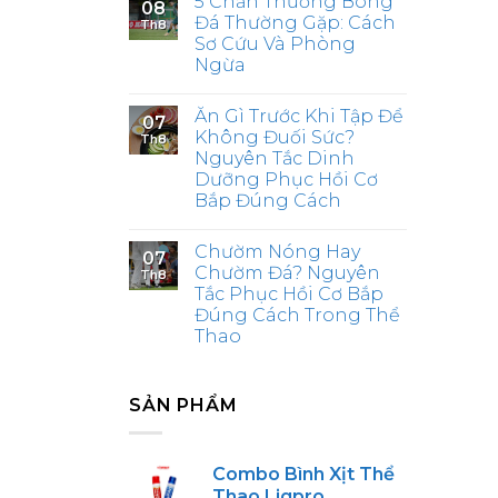
5 Chấn Thương Bóng
08
Đá Thường Gặp: Cách
Th8
Sơ Cứu Và Phòng
Ngừa
Ăn Gì Trước Khi Tập Để
07
Không Đuối Sức?
Th8
Nguyên Tắc Dinh
Dưỡng Phục Hồi Cơ
Bắp Đúng Cách
Chườm Nóng Hay
07
Chườm Đá? Nguyên
Th8
Tắc Phục Hồi Cơ Bắp
Đúng Cách Trong Thể
Thao
SẢN PHẨM
Combo Bình Xịt Thể
Thao Ligpro