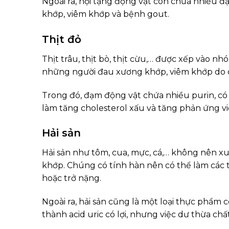
Ngoài ra, nội tạng động vật còn chứa nhiều đạ
khớp, viêm khớp và bệnh gout.
Thịt đỏ
Thịt trâu, thịt bò, thịt cừu,… được xếp vào n
những người đau xương khớp, viêm khớp do c
Trong đó, đạm động vật chứa nhiều purin, có 
làm tăng cholesterol xấu và tăng phản ứng vi
Hải sản
Hải sản như tôm, cua, mực, cá,… không nên x
khớp. Chúng có tính hàn nên có thể làm các t
hoặc trở nặng.
Ngoài ra, hải sản cũng là một loại thực phẩm
thành acid uric có lợi, nhưng việc dư thừa chấ