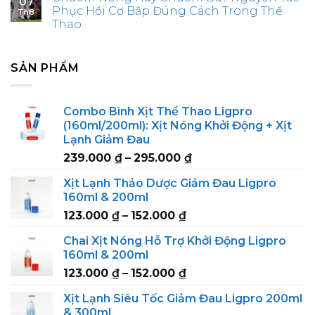
07
Phục Hồi Cơ Bắp Đúng Cách Trong Thể
Th8
Thao
SẢN PHẨM
Combo Bình Xịt Thể Thao Ligpro
(160ml/200ml): Xịt Nóng Khởi Động + Xịt
Lạnh Giảm Đau
Price
239.000
₫
–
295.000
₫
range:
Xịt Lạnh Thảo Dược Giảm Đau Ligpro
239.000 ₫
160ml & 200ml
through
Price
123.000
₫
–
152.000
₫
295.000 ₫
range:
Chai Xịt Nóng Hỗ Trợ Khởi Động Ligpro
123.000 ₫
160ml & 200ml
through
Price
123.000
₫
–
152.000
₫
152.000 ₫
range:
Xịt Lạnh Siêu Tốc Giảm Đau Ligpro 200ml
123.000 ₫
& 300ml