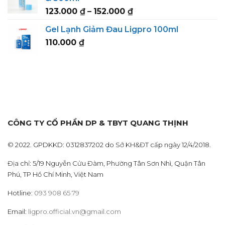
through
Price
123.000
₫
–
152.000
₫
152.000 ₫
range:
Gel Lạnh Giảm Đau Ligpro 100ml
123.000 ₫
110.000
₫
through
152.000 ₫
CÔNG TY CỔ PHẦN DP & TBYT QUANG THỊNH
© 2022. GPDKKD: 0312837202 do Sở KH&ĐT cấp ngày 12/4/2018.
Địa chỉ: 5/19 Nguyễn Cửu Đàm, Phường Tân Sơn Nhì, Quận Tân
Phú, TP Hồ Chí Minh, Việt Nam
Hotline:
093 908 65 79
Email:
ligpro.official.vn@gmail.com