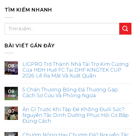
TÌM KIẾM NHANH
BÀI VIẾT GẦN ĐÂY
LIGPRO Trở Thành Nhà Tài Trợ Kim Cương
08
Của HĐH Huế FC Tại DHF KINGTEK CUP
Th8
2026: Lễ Ra Mắt Và Xuất Quân
5 Chấn Thương Bóng Đá Thường Gặp:
08
Cách Sơ Cứu Và Phòng Ngừa
Th8
Ăn Gì Trước Khi Tập Để Không Đuối Sức?
07
Nguyên Tắc Dinh Dưỡng Phục Hồi Cơ Bắp
Th8
Đúng Cách
Chườm Nóng Hay Chườm Đá? Nguyên Tắc