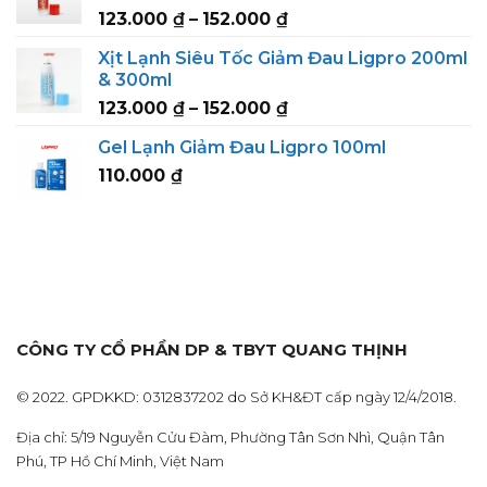
Price
123.000
₫
–
152.000
₫
152.000 ₫
range:
Xịt Lạnh Siêu Tốc Giảm Đau Ligpro 200ml
123.000 ₫
& 300ml
through
Price
123.000
₫
–
152.000
₫
152.000 ₫
range:
Gel Lạnh Giảm Đau Ligpro 100ml
123.000 ₫
110.000
₫
through
152.000 ₫
CÔNG TY CỔ PHẦN DP & TBYT QUANG THỊNH
© 2022. GPDKKD: 0312837202 do Sở KH&ĐT cấp ngày 12/4/2018.
Địa chỉ: 5/19 Nguyễn Cửu Đàm, Phường Tân Sơn Nhì, Quận Tân
Phú, TP Hồ Chí Minh, Việt Nam