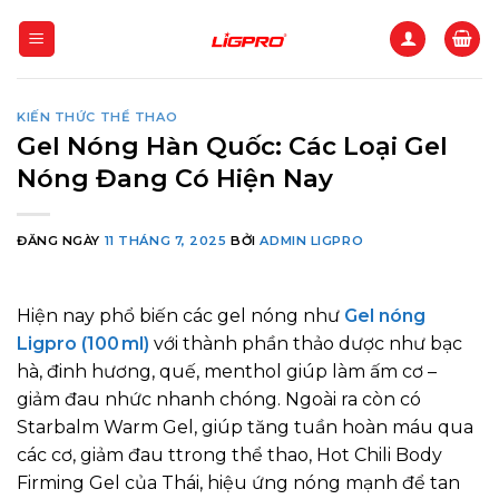
Bỏ
qua
nội
dung
KIẾN THỨC THỂ THAO
Gel Nóng Hàn Quốc: Các Loại Gel
Nóng Đang Có Hiện Nay
ĐĂNG NGÀY
11 THÁNG 7, 2025
BỞI
ADMIN LIGPRO
Hiện nay phổ biến các gel nóng như
Gel nóng
Ligpro (100 ml)
với thành phần thảo dược như bạc
hà, đinh hương, quế, menthol giúp làm ấm cơ –
giảm đau nhức nhanh chóng. Ngoài ra còn có
Starbalm Warm Gel, giúp tăng tuần hoàn máu qua
các cơ, giảm đau ttrong thể thao, Hot Chili Body
Firming Gel của Thái, hiệu ứng nóng mạnh để tan