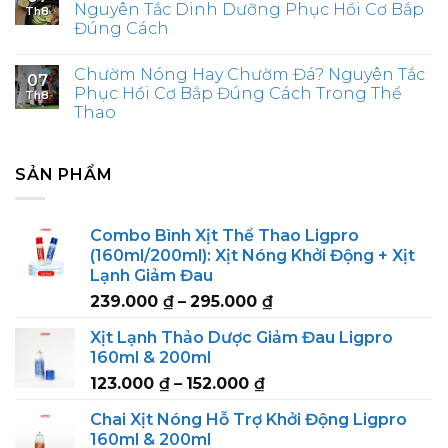
Nguyên Tắc Dinh Dưỡng Phục Hồi Cơ Bắp
Th8
Đúng Cách
Chườm Nóng Hay Chườm Đá? Nguyên Tắc
07
Phục Hồi Cơ Bắp Đúng Cách Trong Thể
Th8
Thao
SẢN PHẨM
Combo Bình Xịt Thể Thao Ligpro
(160ml/200ml): Xịt Nóng Khởi Động + Xịt
Lạnh Giảm Đau
Price
239.000
₫
–
295.000
₫
range:
Xịt Lạnh Thảo Dược Giảm Đau Ligpro
239.000 ₫
160ml & 200ml
through
Price
123.000
₫
–
152.000
₫
295.000 ₫
range:
Chai Xịt Nóng Hỗ Trợ Khởi Động Ligpro
123.000 ₫
160ml & 200ml
through