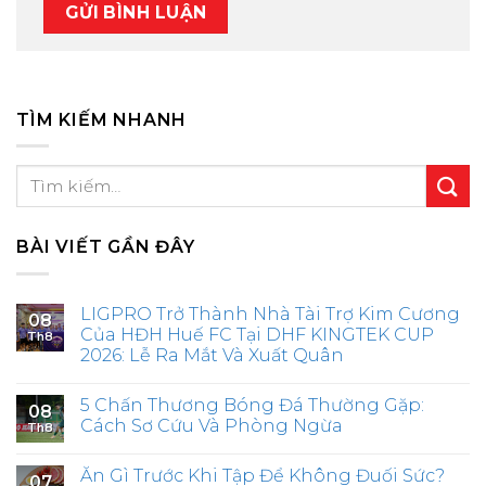
TÌM KIẾM NHANH
BÀI VIẾT GẦN ĐÂY
LIGPRO Trở Thành Nhà Tài Trợ Kim Cương
08
Của HĐH Huế FC Tại DHF KINGTEK CUP
Th8
2026: Lễ Ra Mắt Và Xuất Quân
5 Chấn Thương Bóng Đá Thường Gặp:
08
Cách Sơ Cứu Và Phòng Ngừa
Th8
Ăn Gì Trước Khi Tập Để Không Đuối Sức?
07