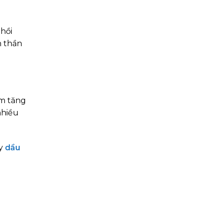
hồi
h thần
ồm tăng
nhiều
ay
dầu