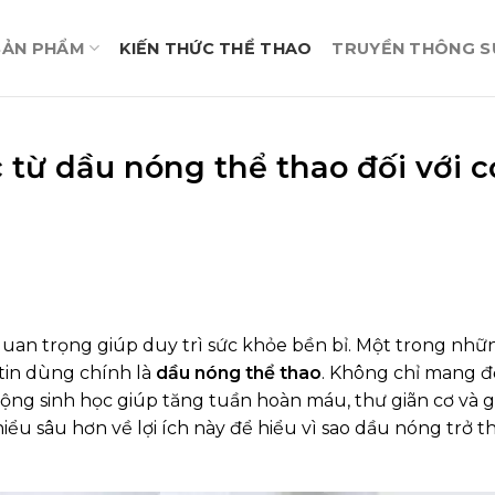
SẢN PHẨM
KIẾN THỨC THỂ THAO
TRUYỀN THÔNG SỰ
 từ dầu nóng thể thao đối với c
quan trọng giúp duy trì sức khỏe bền bỉ. Một trong nhữn
tin dùng chính là
dầu nóng thể thao
. Không chỉ mang 
động sinh học giúp tăng tuần hoàn máu, thư giãn cơ và 
iểu sâu hơn về lợi ích này để hiểu vì sao dầu nóng trở 