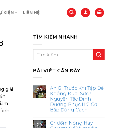
 KIỆN
LIÊN HỆ
TÌM KIẾM NHANH
ơ
BÀI VIẾT GẦN ĐÂY
Ăn Gì Trước Khi Tập Để
g giải
07
Không Đuối Sức?
Th8
đến
Nguyên Tắc Dinh
giảm
Dưỡng Phục Hồi Cơ
Bắp Đúng Cách
thành
Chườm Nóng Hay
07