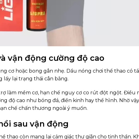
 và vận động cường độ cao
ăng cơ hoặc bong gân nhẹ. Dầu nóng chơi thể thao có t
lấy lại trạng thái cân bằng.
trợ làm mềm cơ, hạn chế nguy cơ co rút đột ngột. Điều 
ng độ cao như bóng đá, điền kinh hay thể hình. Nhờ vậy
 hạn chế chấn thương ngoài ý muốn.
 hồi sau vận động
ể thao còn mang lại cảm giác thư giãn cho tinh thần. Kh