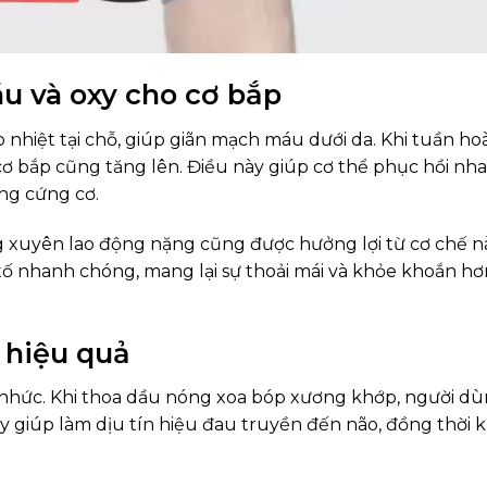
u và oxy cho cơ bắp
 nhiệt tại chỗ, giúp giãn mạch máu dưới da. Khi tuần h
cơ bắp cũng tăng lên. Điều này giúp cơ thể phục hồi nh
ăng cứng cơ.
g xuyên lao động nặng cũng được hưởng lợi từ cơ chế nà
tố nhanh chóng, mang lại sự thoải mái và khỏe khoắn hơ
 hiệu quả
au nhức. Khi thoa dầu nóng xoa bóp xương khớp, người d
y giúp làm dịu tín hiệu đau truyền đến não, đồng thời k