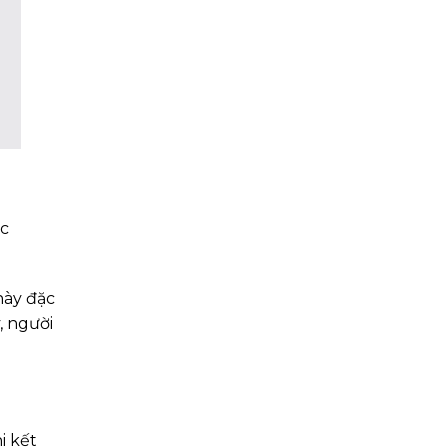
ác
này đặc
, người
i kết