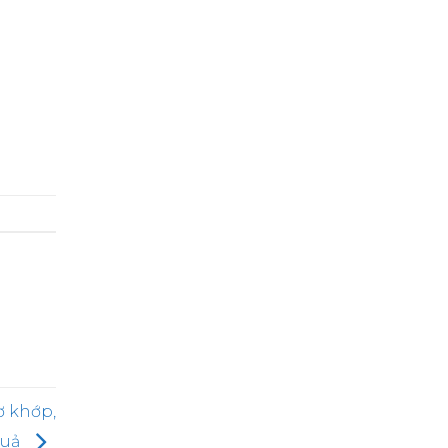
ơ khớp,
quả