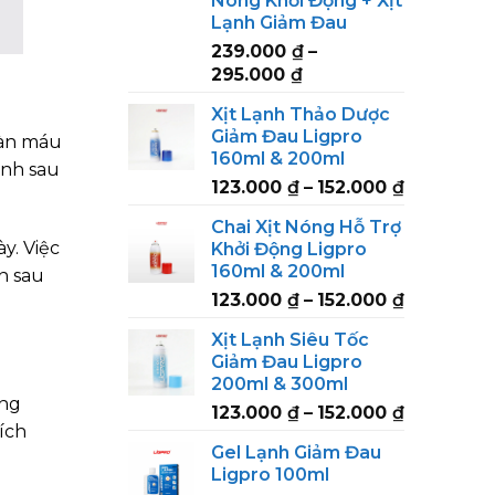
Nóng Khởi Động + Xịt
Lạnh Giảm Đau
239.000
₫
–
Price
295.000
₫
range:
Xịt Lạnh Thảo Dược
239.000 ₫
Giảm Đau Ligpro
oàn máu
through
160ml & 200ml
295.000 ₫
anh sau
Price
123.000
₫
–
152.000
₫
range:
Chai Xịt Nóng Hỗ Trợ
123.000 ₫
y. Việc
Khởi Động Ligpro
through
160ml & 200ml
n sau
152.000 ₫
Price
123.000
₫
–
152.000
₫
range:
Xịt Lạnh Siêu Tốc
123.000 ₫
Giảm Đau Ligpro
through
200ml & 300ml
152.000 ₫
ùng
Price
123.000
₫
–
152.000
₫
ích
range:
Gel Lạnh Giảm Đau
123.000 ₫
Ligpro 100ml
through