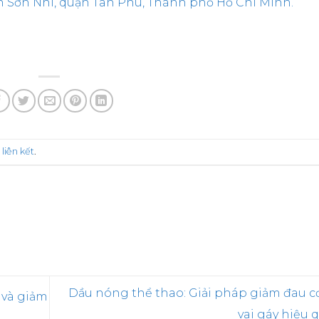
 Sơn Nhì, quận Tân Phú, Thành phố Hồ Chí Minh.
i
liên kết
.
Dầu nóng thể thao: Giải pháp giảm đau c
 và giảm
vai gáy hiệu 