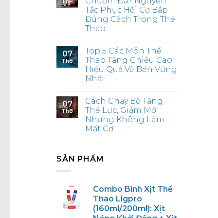
Chườm Đá? Nguyên
Th8
Tắc Phục Hồi Cơ Bắp
Đúng Cách Trong Thể
Thao
Top 5 Các Môn Thể
07
Thao Tăng Chiều Cao
Th8
Hiệu Quả Và Bền Vững
Nhất
Cách Chạy Bộ Tăng
07
Thể Lực, Giảm Mỡ
Th8
Nhưng Không Làm
Mất Cơ
SẢN PHẨM
Combo Bình Xịt Thể
Thao Ligpro
(160ml/200ml): Xịt