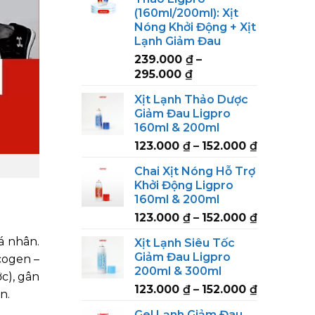
(160ml/200ml): Xịt
Nóng Khởi Động + Xịt
Lạnh Giảm Đau
239.000
₫
–
Price
295.000
₫
range:
Xịt Lạnh Thảo Dược
239.000 ₫
Giảm Đau Ligpro
through
160ml & 200ml
295.000 ₫
Price
123.000
₫
–
152.000
₫
range:
Chai Xịt Nóng Hỗ Trợ
123.000 ₫
Khởi Động Ligpro
through
160ml & 200ml
152.000 ₫
Price
123.000
₫
–
152.000
₫
range:
á nhân.
Xịt Lạnh Siêu Tốc
123.000 ₫
Giảm Đau Ligpro
cogen –
through
200ml & 300ml
152.000 ₫
c), gân
Price
123.000
₫
–
152.000
₫
n.
range:
Gel Lạnh Giảm Đau