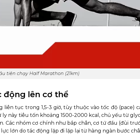
ầu tiên chạy Half Marathon (21km)
c động lên cơ thể
 liên tục trong 1,5-3 giờ, tùy thuộc vào tốc độ (pace) c
cự ly này tiêu tốn khoảng 1500-2000 kcal, chủ yếu từ gly
. Các nhóm cơ chính như bắp chân, cơ tứ đầu (đùi trướ
 lực lớn do tác động lặp đi lặp lại từ hàng ngàn bước châ