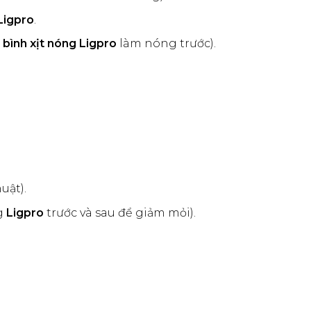
Ligpro
.
g
bình xịt nóng Ligpro
làm nóng trước).
uật).
g
Ligpro
trước và sau để giảm mỏi).