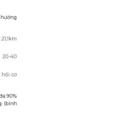
à hướng
 21,1km
g 20-40
 hồi cơ
 đa 90%
g (bình