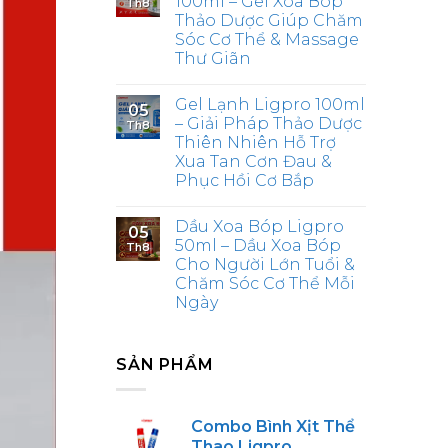
100ml – Gel Xoa Bóp
Th8
Thảo Dược Giúp Chăm
Sóc Cơ Thể & Massage
Thư Giãn
Gel Lạnh Ligpro 100ml
05
– Giải Pháp Thảo Dược
Th8
Thiên Nhiên Hỗ Trợ
Xua Tan Cơn Đau &
Phục Hồi Cơ Bắp
Dầu Xoa Bóp Ligpro
05
50ml – Dầu Xoa Bóp
Th8
Cho Người Lớn Tuổi &
Chăm Sóc Cơ Thể Mỗi
Ngày
SẢN PHẨM
Combo Bình Xịt Thể
Thao Ligpro