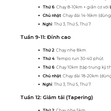
Thứ 6
: Chạy 8-10km + giãn cơ với
Chủ nhật
: Chạy dài 14-16km (dùn
Nghỉ
: Thứ 3, Thứ 5, Thứ 7.
Tuần 9-11: Đỉnh cao
Thứ 2
: Chạy nhẹ 8km.
Thứ 4
: Tempo run 30-40 phút.
Thứ 6
: Chạy 10km (tập trung kỹ th
Chủ nhật
: Chạy dài 18-20km (dùn
Nghỉ
: Thứ 3, Thứ 5, Thứ 7.
Tuần 12: Giảm tải (Tapering)
Thứ 2
: Chạy nhẹ 5km.