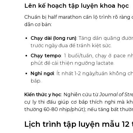
Lên kế hoạch tập luyện khoa học
Chuẩn bị half marathon cần lộ trình rõ ràng
dẫn cơ bản:
Chạy dài (long run)
: Tăng dần quãng đườn
trước ngày đua để tránh kiệt sức.
Chạy tempo
: 1 buổi/tuần, chạy ở pace
phút để cải thiện ngưỡng lactate.
Nghỉ ngơi
: Ít nhất 1-2 ngày/tuần không c
bắp.
Kiến thức y học
: Nghiên cứu từ
Journal of St
cự ly thi đấu giúp cơ bắp thích nghi mà kh
thường 60-80 nhịp/phút); nếu tăng bất thường
Lịch trình tập luyện mẫu 12