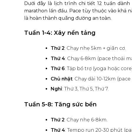
Dưới đây là lịch trình chi tiết 12 tuần dà
marathon lần đầu. Pace tùy thuộc vào khả n
là hoàn thành quãng đường an toàn.
Tuần 1-4: Xây nền tảng
Thứ 2
: Chạy nhẹ 5km + giãn cơ.
Thứ 4
: Chạy 6-8km (pace thoải má
Thứ 6
: Tập bổ trợ (yoga hoặc core
Chủ nhật
: Chạy dài 10-12km (pac
Nghỉ
: Thứ 3, Thứ 5, Thứ 7.
Tuần 5-8: Tăng sức bền
Thứ 2
: Chạy nhẹ 6-8km.
Thứ 4
: Tempo run 20-30 phút (p