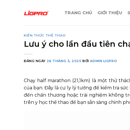
Bỏ
qua
TRANG CHỦ
GIỚI THIỆU
nội
dung
KIẾN THỨC THỂ THAO
Lưu ý cho lần đầu tiên c
ĐĂNG NGÀY
26 THÁNG 3, 2025
BỞI
ADMIN LIGPRO
Chạy half marathon (21,1km) là một thử thá
của bạn. Đây là cự ly lý tưởng để kiểm tra sức
đến chấn thương hoặc trải nghiệm không trọ
trên y học thể thao để bạn sẵn sàng chinh ph