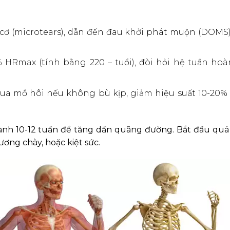
i cơ (microtears), dẫn đến đau khởi phát muộn (DOMS
 HRmax (tính bằng 220 – tuổi), đòi hỏi hệ tuần ho
qua mồ hôi nếu không bù kịp, giảm hiệu suất 10-20% 
dành 10-12 tuần để tăng dần quãng đường. Bắt đầu qu
ương chày, hoặc kiệt sức.