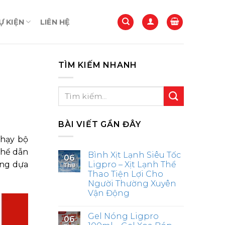
 KIỆN
LIÊN HỆ
TÌM KIẾM NHANH
BÀI VIẾT GẦN ĐÂY
chạy bộ
 thể dẫn
Bình Xịt Lạnh Siêu Tốc
06
ọng dựa
Ligpro – Xịt Lạnh Thể
Th8
Thao Tiện Lợi Cho
Người Thường Xuyên
Vận Động
Gel Nóng Ligpro
06