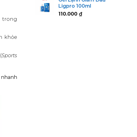
123.000 ₫
Ligpro 100ml
through
110.000
₫
152.000 ₫
) trong
àn khỏe
(
Sports
á nhanh