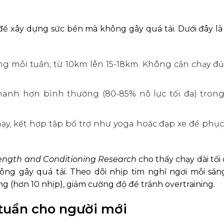
 để xây dựng sức bền mà không gây quá tải. Dưới đây l
g mỗi tuần, từ 10km lên 15-18km. Không cần chạy đủ
 nhanh hơn bình thường (80-85% nỗ lực tối đa) tron
hạy, kết hợp tập bổ trợ như yoga hoặc đạp xe để phục
rength and Conditioning Research
cho thấy chạy dài tối
ông gây quá tải. Theo dõi nhịp tim nghỉ ngơi mỗi sán
 (hơn 10 nhịp), giảm cường độ để tránh overtraining.
 tuần cho người mới