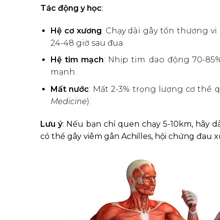
Tác động y học
:
Hệ cơ xương
: Chạy dài gây tổn thương v
24-48 giờ sau đua.
Hệ tim mạch
: Nhịp tim dao động 70-85%
mạnh.
Mất nước
: Mất 2-3% trọng lượng cơ thể 
Medicine
).
Lưu ý
: Nếu bạn chỉ quen chạy 5-10km, hãy 
có thể gây viêm gân Achilles, hội chứng đau x