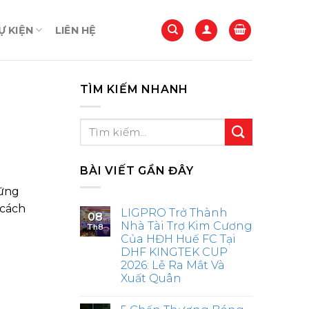
 KIỆN
LIÊN HỆ
TÌM KIẾM NHANH
BÀI VIẾT GẦN ĐÂY
hững
 cách
LIGPRO Trở Thành
08
Nhà Tài Trợ Kim Cương
Th8
Của HĐH Huế FC Tại
DHF KINGTEK CUP
2026: Lễ Ra Mắt Và
Xuất Quân