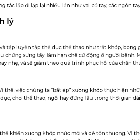
 tác lặp đi lặp lại nhiều lần như vai, cổ tay, các ngón ta
h lý
 và tập luyện tập thể dục thể thao như trật khớp, bong
ệu chứng sưng tấy, làm hạn chế cử động ở người bệnh. 
y nhẹ, và sẽ giảm theo quá trình phục hồi của chấn th
Vì thế, việc chúng ta “bắt ép” xương khớp thực hiện nh
ục, chơi thể thao, ngồi hay đứng lâu trong thời gian dài
 thể khiến xương khớp nhức mỏi và dễ tổn thương. Vì th