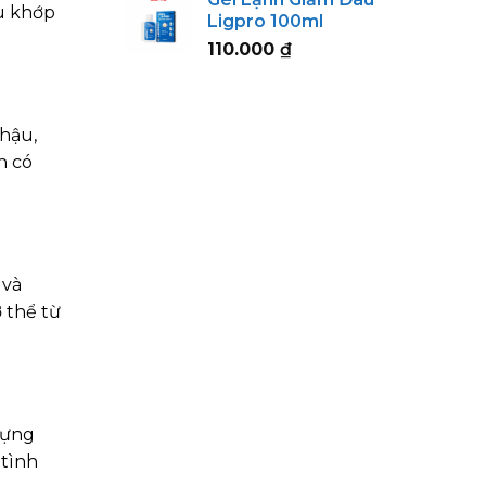
123.000 ₫
u khớp
Ligpro 100ml
through
110.000
₫
152.000 ₫
chậu,
h có
 và
 thể từ
đựng
 tình