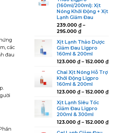
(160ml/200ml): Xịt
Nóng Khởi Động + Xịt
Lạnh Giảm Đau
239.000
₫
–
Price
295.000
₫
range:
chứng
Xịt Lạnh Thảo Dược
239.000 ₫
ớm, các
Giảm Đau Ligpro
through
160ml & 200ml
nh đau
295.000 ₫
Price
123.000
₫
–
152.000
₫
range:
Chai Xịt Nóng Hỗ Trợ
123.000 ₫
Khởi Động Ligpro
through
160ml & 200ml
152.000 ₫
p.
Price
123.000
₫
–
152.000
₫
người
range:
Xịt Lạnh Siêu Tốc
123.000 ₫
Giảm Đau Ligpro
through
200ml & 300ml
152.000 ₫
Price
123.000
₫
–
152.000
₫
range:
 Phần
Gel Lạnh Giảm Đau