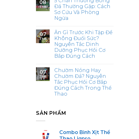
5 Chấn Thương Bóng
08
Đá Thường Gặp: Cách
Th8
Sơ Cứu Và Phòng
Ngừa
Ăn Gì Trước Khi Tập Để
07
Không Đuối Sức?
Th8
Nguyên Tắc Dinh
Dưỡng Phục Hồi Cơ
Bắp Đúng Cách
Chườm Nóng Hay
07
Chườm Đá? Nguyên
Th8
Tắc Phục Hồi Cơ Bắp
Đúng Cách Trong Thể
Thao
SẢN PHẨM
Combo Bình Xịt Thể
Thao Ligpro