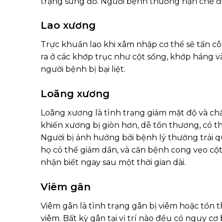
trạng sưng đỏ. Người bệnh thường hạn chế đi 
Lao xương
Trực khuẩn lao khi xâm nhập cơ thể sẽ tấn c
ra ở các khớp trục như cột sống, khớp háng và
người bệnh bị bại liệt.
Loãng xương
Loãng xương là tình trạng giảm mật độ và ch
khiến xương bị giòn hơn, dễ tổn thương, có t
Người bị ảnh hưởng bởi bệnh lý thường trải 
họ có thể giảm dần, và căn bệnh cong vẹo c
nhận biết ngay sau một thời gian dài.
Viêm gân
Viêm gân là tình trạng gân bị viêm hoặc tổn t
viêm. Bất kỳ gân tại vị trí nào đều có nguy c