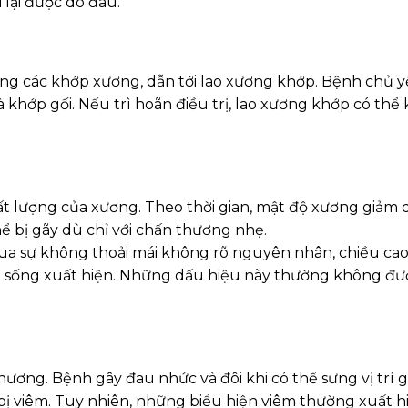
lại được do đau.
ông các khớp xương, dẫn tới lao xương khớp. Bệnh chủ y
 khớp gối. Nếu trì hoãn điều trị, lao xương khớp có thể 
ất lượng của xương. Theo thời gian, mật độ xương giảm 
hể bị gãy dù chỉ với chấn thương nhẹ.
qua sự không thoải mái không rõ nguyên nhân, chiều ca
ột sống xuất hiện. Những dấu hiệu này thường không đư
hương. Bệnh gây đau nhức và đôi khi có thể sưng vị trí g
ơ bị viêm. Tuy nhiên, những biểu hiện viêm thường xuất h