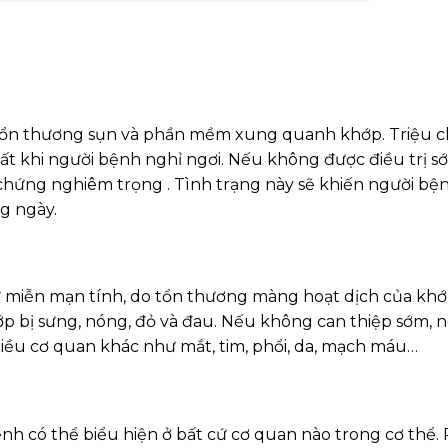
y tổn thương sụn và phần mềm xung quanh khớp. Triệu 
t khi người bệnh nghỉ ngơi. Nếu không được điều trị s
 chứng nghiêm trọng . Tình trạng này sẽ khiến người bệ
ng ngày.
ự miễn mạn tính, do tổn thương màng hoạt dịch của khớ
p bị sưng, nóng, đỏ và đau. Nếu không can thiệp sớm, 
iều cơ quan khác như mắt, tim, phổi, da, mạch máu…
nh có thể biểu hiện ở bất cứ cơ quan nào trong cơ thể.