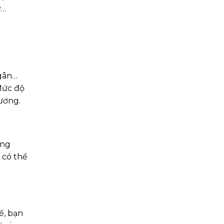
y…
 gân…
Mức độ
ương.
ững
 có thể
ế, bạn