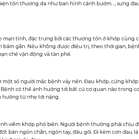
 hiện tổn thương da như ban hình cánh bướm…, sưng đa
p mạn tính, đặc trưng bởi các thương tổn ở khớp cùng 
ểm bám gân. Nếu không được điều trị, theo thời gian, bện
hạn chế vận động và tàn phế.
ở một số người mắc bệnh vảy nến. Đau khớp, cứng khớp
. Bệnh có thể ảnh hưởng tới bất cứ cơ quan nào trong cơ
h hưởng từ nhẹ tới nặng.
ệnh viêm khớp phổ biến. Người bệnh thường phải chịu 
đốt bàn ngón chân, ngón tay, đầu gối. Đi kèm cơn đau là