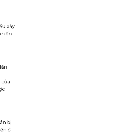
ếu xảy
khiến
dần
o của
ợc
ân bị
iện ở