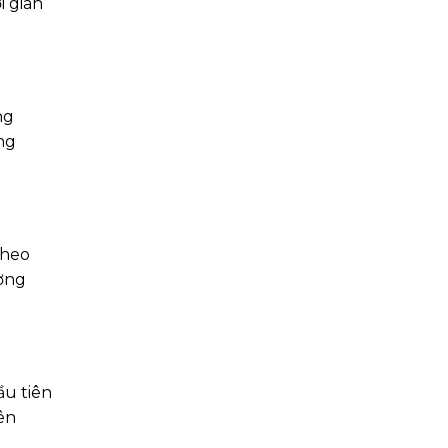
i gian
ng
ng
theo
ường
ầu tiên
ên