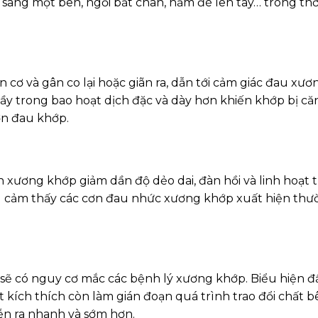
 sang một bên, ngồi bắt chân, nằm đè lên tay… trong thờ
n cơ và gân co lại hoặc giãn ra, dẫn tới cảm giác đau xươ
nhầy trong bao hoạt dịch đặc và dày hơn khiến khớp bị că
ơn đau khớp.
n xương khớp giảm dần độ dẻo dai, đàn hồi và linh hoạt 
càng cảm thấy các cơn đau nhức xương khớp xuất hiện th
sẽ có nguy cơ mắc các bệnh lý xương khớp. Biểu hiện đ
t kích thích còn làm gián đoạn quá trình trao đổi chất b
iễn ra nhanh và sớm hơn.