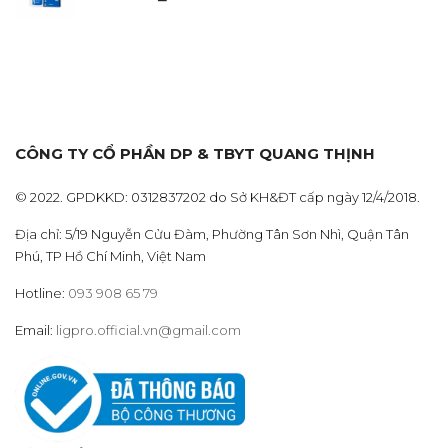
152.000 ₫
CÔNG TY CỔ PHẦN DP & TBYT QUANG THỊNH
© 2022. GPDKKD: 0312837202 do Sở KH&ĐT cấp ngày 12/4/2018.
Địa chỉ: 5/19 Nguyễn Cửu Đàm, Phường Tân Sơn Nhì, Quận Tân
Phú, TP Hồ Chí Minh, Việt Nam
Hotline:
093 908 65 79
Email:
ligpro.official.vn@gmail.com