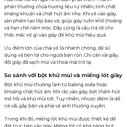
phần thường chứa hương liệu tự nhiên, tinh chất
kháng khuẩn và chất hút ẩm nhẹ. Khi xịt vào giày,
sản phẩm tạo lớp bảo vệ, giúp giày luôn khô thoáng
và hạn chế nấm mốc. Đây cũng là câu trả lời cho
thắc mắc xịt gì vào giày để khử mùi hiệu quả.
Ưu điểm lớn của chai xịt là nhanh chóng, dễ sử
dụng và tiện lợi cho người bận rộn. Chỉ cần vài giây,
đôi giày đã sạch mùi và thoải mái trở lại.
So sánh với bột khử mùi và miếng lót giày
Bột khử mùi thường làm từ baking soda hoặc
khoáng chất hút ẩm. Khi rắc vào giày, bột thấm hút
mồ hôi và khử mùi tốt. Tuy nhiên, nhược điểm là dễ
rơi vãi, gây bẩn và phải vệ sinh thường xuyên.
Trong khi đó, miếng lót khử mùi được thiết kế để
đặt trực tiếp vào giày. Miếng lót có khả năng hút