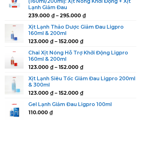
(160ml/200ml): Xịt Nóng Khởi Động + Xịt
Lạnh Giảm Đau
Price
239.000
₫
–
295.000
₫
range:
Xịt Lạnh Thảo Dược Giảm Đau Ligpro
239.000 ₫
160ml & 200ml
through
Price
123.000
₫
–
152.000
₫
295.000 ₫
range:
Chai Xịt Nóng Hỗ Trợ Khởi Động Ligpro
123.000 ₫
160ml & 200ml
through
Price
123.000
₫
–
152.000
₫
152.000 ₫
range:
Xịt Lạnh Siêu Tốc Giảm Đau Ligpro 200ml
123.000 ₫
& 300ml
through
Price
123.000
₫
–
152.000
₫
152.000 ₫
range:
Gel Lạnh Giảm Đau Ligpro 100ml
123.000 ₫
110.000
₫
through
152.000 ₫