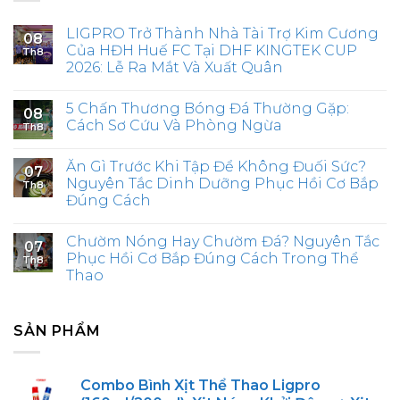
LIGPRO Trở Thành Nhà Tài Trợ Kim Cương
08
Của HĐH Huế FC Tại DHF KINGTEK CUP
Th8
2026: Lễ Ra Mắt Và Xuất Quân
5 Chấn Thương Bóng Đá Thường Gặp:
08
Cách Sơ Cứu Và Phòng Ngừa
Th8
Ăn Gì Trước Khi Tập Để Không Đuối Sức?
07
Nguyên Tắc Dinh Dưỡng Phục Hồi Cơ Bắp
Th8
Đúng Cách
Chườm Nóng Hay Chườm Đá? Nguyên Tắc
07
Phục Hồi Cơ Bắp Đúng Cách Trong Thể
Th8
Thao
SẢN PHẨM
Combo Bình Xịt Thể Thao Ligpro