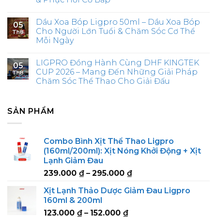
Dầu Xoa Bóp Ligpro 50ml – Dầu Xoa Bóp
05
Cho Người Lớn Tuổi & Chăm Sóc Cơ Thể
Th8
Mỗi Ngày
LIGPRO Đồng Hành Cùng DHF KINGTEK
05
CUP 2026 – Mang Đến Những Giải Pháp
Th8
Chăm Sóc Thể Thao Cho Giải Đấu
SẢN PHẨM
Combo Bình Xịt Thể Thao Ligpro
(160ml/200ml): Xịt Nóng Khởi Động + Xịt
Lạnh Giảm Đau
Price
239.000
₫
–
295.000
₫
range:
Xịt Lạnh Thảo Dược Giảm Đau Ligpro
239.000 ₫
160ml & 200ml
through
Price
123.000
₫
–
152.000
₫
295.000 ₫