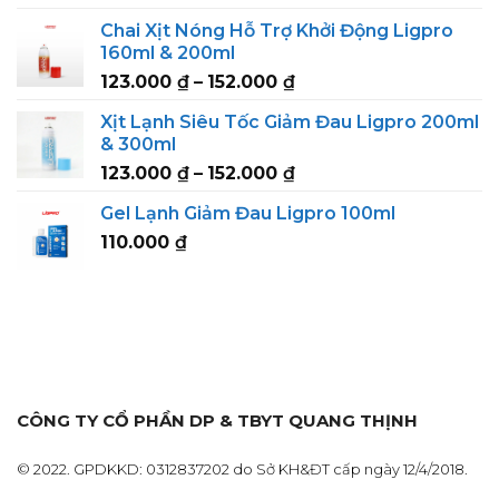
range:
Chai Xịt Nóng Hỗ Trợ Khởi Động Ligpro
123.000 ₫
160ml & 200ml
through
Price
123.000
₫
–
152.000
₫
152.000 ₫
range:
Xịt Lạnh Siêu Tốc Giảm Đau Ligpro 200ml
123.000 ₫
& 300ml
through
Price
123.000
₫
–
152.000
₫
152.000 ₫
range:
Gel Lạnh Giảm Đau Ligpro 100ml
123.000 ₫
110.000
₫
through
152.000 ₫
CÔNG TY CỔ PHẦN DP & TBYT QUANG THỊNH
© 2022. GPDKKD: 0312837202 do Sở KH&ĐT cấp ngày 12/4/2018.