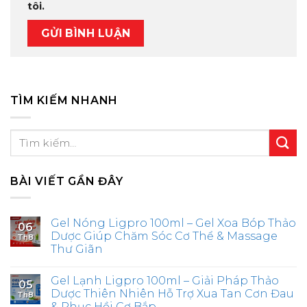
tôi.
TÌM KIẾM NHANH
BÀI VIẾT GẦN ĐÂY
Gel Nóng Ligpro 100ml – Gel Xoa Bóp Thảo
06
Dược Giúp Chăm Sóc Cơ Thể & Massage
Th8
Thư Giãn
Gel Lạnh Ligpro 100ml – Giải Pháp Thảo
05
Dược Thiên Nhiên Hỗ Trợ Xua Tan Cơn Đau
Th8
& Phục Hồi Cơ Bắp