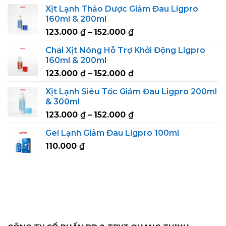
range:
Xịt Lạnh Thảo Dược Giảm Đau Ligpro
239.000 ₫
160ml & 200ml
through
Price
123.000
₫
–
152.000
₫
295.000 ₫
range:
Chai Xịt Nóng Hỗ Trợ Khởi Động Ligpro
123.000 ₫
160ml & 200ml
through
Price
123.000
₫
–
152.000
₫
152.000 ₫
range:
Xịt Lạnh Siêu Tốc Giảm Đau Ligpro 200ml
123.000 ₫
& 300ml
through
Price
123.000
₫
–
152.000
₫
152.000 ₫
range:
Gel Lạnh Giảm Đau Ligpro 100ml
123.000 ₫
110.000
₫
through
152.000 ₫