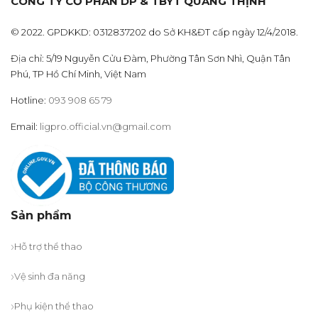
CÔNG TY CỔ PHẦN DP & TBYT QUANG THỊNH
© 2022. GPDKKD: 0312837202 do Sở KH&ĐT cấp ngày 12/4/2018.
Địa chỉ: 5/19 Nguyễn Cửu Đàm, Phường Tân Sơn Nhì, Quận Tân
Phú, TP Hồ Chí Minh, Việt Nam
Hotline:
093 908 65 79
Email:
ligpro.official.vn@gmail.com
Sản phẩm
Hỗ trợ thể thao
Vệ sinh đa năng
Phụ kiện thể thao