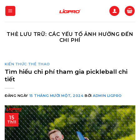
Bỏ
qua
nội
dung
THẺ LƯU TRỮ:
CÁC YẾU TỐ ẢNH HƯỞNG ĐẾN
CHI PHÍ
KIẾN THỨC THỂ THAO
Tìm hiểu chi phí tham gia pickleball chi
tiết
ĐĂNG NGÀY
15 THÁNG MƯỜI MỘT, 2024
BỞI
ADMIN LIGPRO
15
Th11