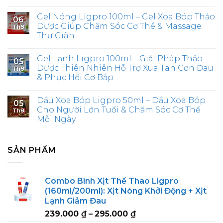
Gel Nóng Ligpro 100ml – Gel Xoa Bóp Thảo
06
Dược Giúp Chăm Sóc Cơ Thể & Massage
Th8
Thư Giãn
Gel Lạnh Ligpro 100ml – Giải Pháp Thảo
05
Dược Thiên Nhiên Hỗ Trợ Xua Tan Cơn Đau
Th8
& Phục Hồi Cơ Bắp
Dầu Xoa Bóp Ligpro 50ml – Dầu Xoa Bóp
05
Cho Người Lớn Tuổi & Chăm Sóc Cơ Thể
Th8
Mỗi Ngày
SẢN PHẨM
Combo Bình Xịt Thể Thao Ligpro
(160ml/200ml): Xịt Nóng Khởi Động + Xịt
Lạnh Giảm Đau
Price
239.000
₫
–
295.000
₫