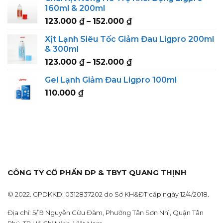
123.000 ₫
160ml & 200ml
through
Price
123.000
₫
–
152.000
₫
152.000 ₫
range:
Xịt Lạnh Siêu Tốc Giảm Đau Ligpro 200ml
123.000 ₫
& 300ml
through
Price
123.000
₫
–
152.000
₫
152.000 ₫
range:
Gel Lạnh Giảm Đau Ligpro 100ml
123.000 ₫
110.000
₫
through
152.000 ₫
CÔNG TY CỔ PHẦN DP & TBYT QUANG THỊNH
© 2022. GPDKKD: 0312837202 do Sở KH&ĐT cấp ngày 12/4/2018.
Địa chỉ: 5/19 Nguyễn Cửu Đàm, Phường Tân Sơn Nhì, Quận Tân