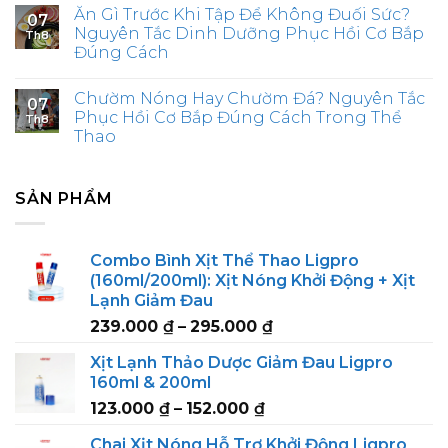
Ăn Gì Trước Khi Tập Để Không Đuối Sức?
07
Nguyên Tắc Dinh Dưỡng Phục Hồi Cơ Bắp
Th8
Đúng Cách
Chườm Nóng Hay Chườm Đá? Nguyên Tắc
07
Phục Hồi Cơ Bắp Đúng Cách Trong Thể
Th8
Thao
SẢN PHẨM
Combo Bình Xịt Thể Thao Ligpro
(160ml/200ml): Xịt Nóng Khởi Động + Xịt
Lạnh Giảm Đau
Price
239.000
₫
–
295.000
₫
range:
Xịt Lạnh Thảo Dược Giảm Đau Ligpro
239.000 ₫
160ml & 200ml
through
Price
123.000
₫
–
152.000
₫
295.000 ₫
range:
Chai Xịt Nóng Hỗ Trợ Khởi Động Ligpro