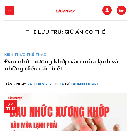
Bỏ
qua
nội
dung
THẺ LƯU TRỮ:
GIỮ ẤM CƠ THỂ
KIẾN THỨC THỂ THAO
Đau nhức xương khớp vào mùa lạnh và
những điều cần biết
ĐĂNG NGÀY
24 THÁNG 12, 2024
BỞI
ADMIN LIGPRO
24
Th12