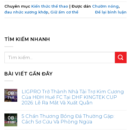
Chuyên mục
Kiến thức thể thao
|
Được dán
Chườm nóng
,
đau nhức xương khớp
,
Giữ ấm cơ thể
Để lại bình luận
TÌM KIẾM NHANH
BÀI VIẾT GẦN ĐÂY
LIGPRO Trở Thành Nhà Tài Trợ Kim Cương
08
Của HĐH Huế FC Tại DHF KINGTEK CUP
Th8
2026: Lễ Ra Mắt Và Xuất Quân
5 Chấn Thương Bóng Đá Thường Gặp:
08
Cách Sơ Cứu Và Phòng Ngừa
Th8