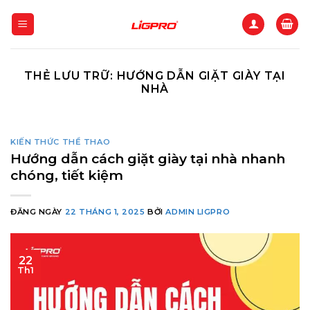
Bỏ
qua
nội
dung
THẺ LƯU TRỮ:
HƯỚNG DẪN GIẶT GIÀY TẠI
NHÀ
KIẾN THỨC THỂ THAO
Hướng dẫn cách giặt giày tại nhà nhanh
chóng, tiết kiệm
ĐĂNG NGÀY
22 THÁNG 1, 2025
BỞI
ADMIN LIGPRO
22
Th1