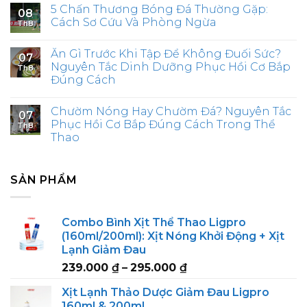
5 Chấn Thương Bóng Đá Thường Gặp:
08
Cách Sơ Cứu Và Phòng Ngừa
Th8
Ăn Gì Trước Khi Tập Để Không Đuối Sức?
07
Nguyên Tắc Dinh Dưỡng Phục Hồi Cơ Bắp
Th8
Đúng Cách
Chườm Nóng Hay Chườm Đá? Nguyên Tắc
07
Phục Hồi Cơ Bắp Đúng Cách Trong Thể
Th8
Thao
SẢN PHẨM
Combo Bình Xịt Thể Thao Ligpro
(160ml/200ml): Xịt Nóng Khởi Động + Xịt
Lạnh Giảm Đau
Price
239.000
₫
–
295.000
₫
range:
Xịt Lạnh Thảo Dược Giảm Đau Ligpro
239.000 ₫
160ml & 200ml