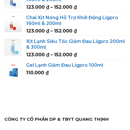
through
Price
123.000
₫
–
152.000
₫
295.000 ₫
range:
Chai Xịt Nóng Hỗ Trợ Khởi Động Ligpro
123.000 ₫
160ml & 200ml
through
Price
123.000
₫
–
152.000
₫
152.000 ₫
range:
Xịt Lạnh Siêu Tốc Giảm Đau Ligpro 200ml
123.000 ₫
& 300ml
through
Price
123.000
₫
–
152.000
₫
152.000 ₫
range:
Gel Lạnh Giảm Đau Ligpro 100ml
123.000 ₫
110.000
₫
through
152.000 ₫
CÔNG TY CỔ PHẦN DP & TBYT QUANG THỊNH