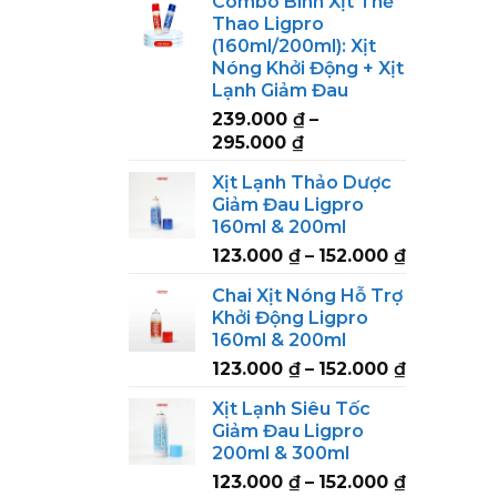
Combo Bình Xịt Thể
Thao Ligpro
(160ml/200ml): Xịt
Nóng Khởi Động + Xịt
Lạnh Giảm Đau
239.000
₫
–
Price
295.000
₫
range:
Xịt Lạnh Thảo Dược
239.000 ₫
Giảm Đau Ligpro
through
160ml & 200ml
295.000 ₫
Price
123.000
₫
–
152.000
₫
range:
Chai Xịt Nóng Hỗ Trợ
123.000 ₫
Khởi Động Ligpro
through
160ml & 200ml
152.000 ₫
Price
123.000
₫
–
152.000
₫
range:
Xịt Lạnh Siêu Tốc
123.000 ₫
Giảm Đau Ligpro
through
200ml & 300ml
152.000 ₫
Price
123.000
₫
–
152.000
₫