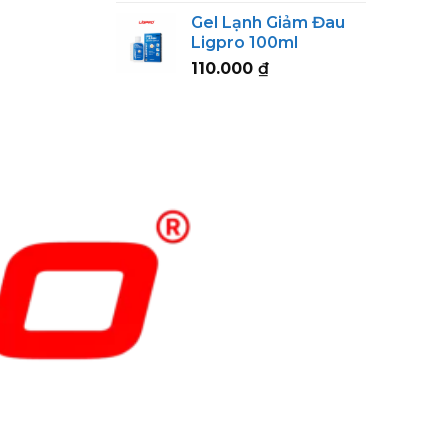
range:
Gel Lạnh Giảm Đau
123.000 ₫
Ligpro 100ml
through
110.000
₫
152.000 ₫