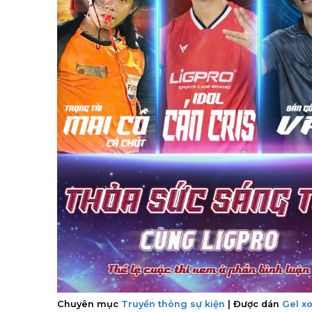
Chuyên mục
Truyền thông sự kiện
|
Được dán
Gel x