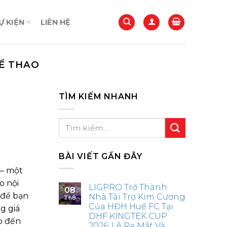
 KIỆN
LIÊN HỆ
HỂ THAO
TÌM KIẾM NHANH
BÀI VIẾT GẦN ĐÂY
 – một
o nội
LIGPRO Trở Thành
08
 để bạn
Nhà Tài Trợ Kim Cương
Th8
Của HĐH Huế FC Tại
g giá
DHF KINGTEK CUP
o đến
2026: Lễ Ra Mắt Và