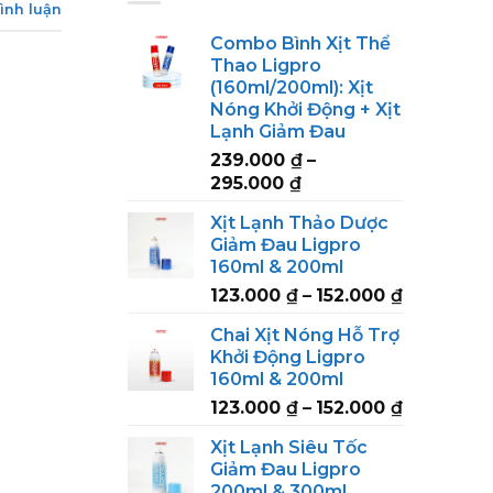
bình luận
Combo Bình Xịt Thể
Thao Ligpro
(160ml/200ml): Xịt
Nóng Khởi Động + Xịt
Lạnh Giảm Đau
239.000
₫
–
Price
295.000
₫
range:
Xịt Lạnh Thảo Dược
239.000 ₫
Giảm Đau Ligpro
through
160ml & 200ml
295.000 ₫
Price
123.000
₫
–
152.000
₫
range:
Chai Xịt Nóng Hỗ Trợ
123.000 ₫
Khởi Động Ligpro
through
160ml & 200ml
152.000 ₫
Price
123.000
₫
–
152.000
₫
range:
Xịt Lạnh Siêu Tốc
123.000 ₫
Giảm Đau Ligpro
through
200ml & 300ml