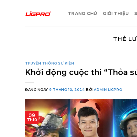
Bỏ
qua
TRANG CHỦ
GIỚI THIỆU
nội
dung
THẺ L
TRUYỀN THÔNG SỰ KIỆN
Khởi động cuộc thi “Thỏa s
ĐĂNG NGÀY
9 THÁNG 10, 2024
BỞI
ADMIN LIGPRO
09
Th10