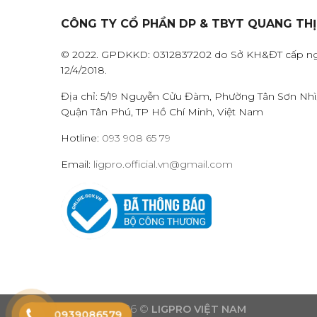
CÔNG TY CỔ PHẦN DP & TBYT QUANG TH
© 2022. GPDKKD: 0312837202 do Sở KH&ĐT cấp n
12/4/2018.
Địa chỉ: 5/19 Nguyễn Cửu Đàm, Phường Tân Sơn Nhì
Quận Tân Phú, TP Hồ Chí Minh, Việt Nam
Hotline:
093 908 65 79
Email:
ligpro.official.vn@gmail.com
Copyright 2026 ©
LIGPRO VIỆT NAM
0939086579