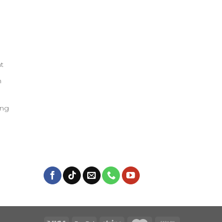
t
h
àng