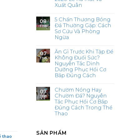
Xuất Quân
5 Chấn Thương Bóng
08
Đá Thường Gặp: Cách
Th8
Sơ Cứu Và Phòng
Ngừa
Ăn Gì Trước Khi Tập Để
07
Không Đuối Sức?
Th8
Nguyên Tắc Dinh
Dưỡng Phục Hồi Cơ
Bắp Đúng Cách
Chườm Nóng Hay
07
Chườm Đá? Nguyên
Th8
Tắc Phục Hồi Cơ Bắp
Đúng Cách Trong Thể
Thao
SẢN PHẨM
 thao