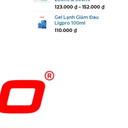
152.000 ₫
Price
123.000
₫
–
152.000
₫
range:
Gel Lạnh Giảm Đau
123.000 ₫
Ligpro 100ml
through
110.000
₫
152.000 ₫