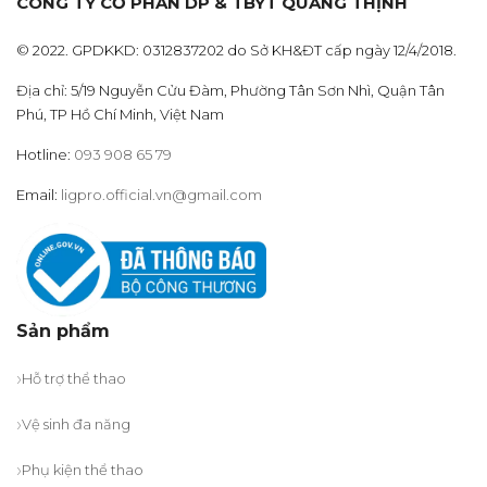
CÔNG TY CỔ PHẦN DP & TBYT QUANG THỊNH
© 2022. GPDKKD: 0312837202 do Sở KH&ĐT cấp ngày 12/4/2018.
Địa chỉ: 5/19 Nguyễn Cửu Đàm, Phường Tân Sơn Nhì, Quận Tân
Phú, TP Hồ Chí Minh, Việt Nam
Hotline:
093 908 65 79
Email:
ligpro.official.vn@gmail.com
Sản phẩm
Hỗ trợ thể thao
Vệ sinh đa năng
Phụ kiện thể thao