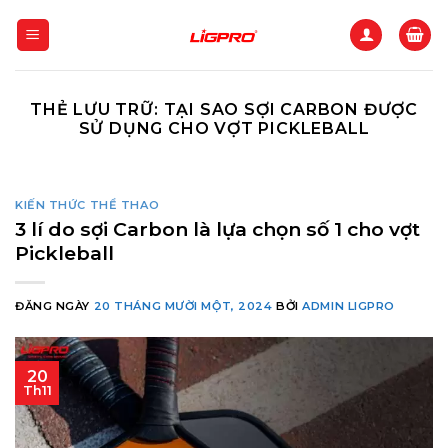
Bỏ
qua
nội
dung
THẺ LƯU TRỮ:
TẠI SAO SỢI CARBON ĐƯỢC
SỬ DỤNG CHO VỢT PICKLEBALL
KIẾN THỨC THỂ THAO
3 lí do sợi Carbon là lựa chọn số 1 cho vợt
Pickleball
ĐĂNG NGÀY
20 THÁNG MƯỜI MỘT, 2024
BỞI
ADMIN LIGPRO
20
Th11