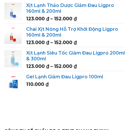
range:
Xịt Lạnh Thảo Dược Giảm Đau Ligpro
239.000 ₫
160ml & 200ml
through
Price
123.000
₫
–
152.000
₫
295.000 ₫
range:
Chai Xịt Nóng Hỗ Trợ Khởi Động Ligpro
123.000 ₫
160ml & 200ml
through
Price
123.000
₫
–
152.000
₫
152.000 ₫
range:
Xịt Lạnh Siêu Tốc Giảm Đau Ligpro 200ml
123.000 ₫
& 300ml
through
Price
123.000
₫
–
152.000
₫
152.000 ₫
range:
Gel Lạnh Giảm Đau Ligpro 100ml
123.000 ₫
110.000
₫
through
152.000 ₫