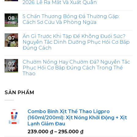
2026: Lễ Ra Mắt Và Xuất Quân
5 Chấn Thương Bóng Đá Thường Gặp:
08
Cách Sơ Cứu Và Phòng Ngừa
Th8
Ăn Gì Trước Khi Tập Để Không Đuối Sức?
07
Nguyên Tắc Dinh Dưỡng Phục Hồi Cơ Bắp
Th8
Đúng Cách
Chườm Nóng Hay Chườm Đá? Nguyên Tắc
07
Phục Hồi Cơ Bắp Đúng Cách Trong Thể
Th8
Thao
SẢN PHẨM
Combo Bình Xịt Thể Thao Ligpro
(160ml/200ml): Xịt Nóng Khởi Động + Xịt
Lạnh Giảm Đau
Price
239.000
₫
–
295.000
₫