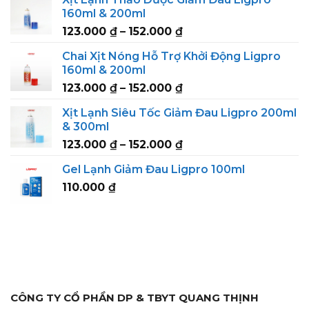
239.000 ₫
160ml & 200ml
through
Price
123.000
₫
–
152.000
₫
295.000 ₫
range:
Chai Xịt Nóng Hỗ Trợ Khởi Động Ligpro
123.000 ₫
160ml & 200ml
through
Price
123.000
₫
–
152.000
₫
152.000 ₫
range:
Xịt Lạnh Siêu Tốc Giảm Đau Ligpro 200ml
123.000 ₫
& 300ml
through
Price
123.000
₫
–
152.000
₫
152.000 ₫
range:
Gel Lạnh Giảm Đau Ligpro 100ml
123.000 ₫
110.000
₫
through
152.000 ₫
CÔNG TY CỔ PHẦN DP & TBYT QUANG THỊNH