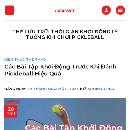
Bỏ
qua
nội
dung
THẺ LƯU TRỮ:
THỜI GIAN KHỞI ĐỘNG LÝ
TƯỞNG KHI CHƠI PICKLEBALL
KIẾN THỨC THỂ THAO
Các Bài Tập Khởi Động Trước Khi Đánh
Pickleball Hiệu Quả
ĐĂNG NGÀY
20 THÁNG MƯỜI MỘT, 2024
BỞI
ADMIN LIGPRO
20
Th11