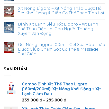
Xịt Nóng Ligpro – Xịt Nóng Thảo Dược Hỗ
06
Trợ Khởi Động & Giãn Cơ Thể Thao Tiện Lợi
Th8
Bình Xịt Lạnh Siêu Tốc Ligpro – Xịt Lạnh
06
Thể Thao Tiện Lợi Cho Người Thường
Th8
Xuyên Vận Động
Gel Nóng Ligpro 100ml – Gel Xoa Bóp Thảo
06
Dược Giúp Chăm Sóc Cơ Thể & Massage
Th8
Thư Giãn
SẢN PHẨM
Combo Bình Xịt Thể Thao Ligpro
(160ml/200ml): Xịt Nóng Khởi Động + Xịt
Lạnh Giảm Đau
Price
239.000
₫
–
295.000
₫
range:
Xịt Lạnh Thảo Dược Giảm Đau Ligpro