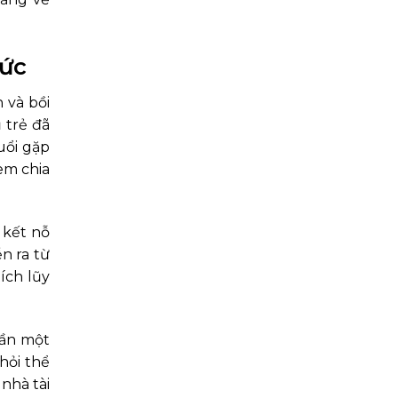
hức
 và bồi
 trẻ đã
uổi gặp
em chia
 kết nỗ
ễn ra từ
ích lũy
cần một
hỏi thể
 nhà tài