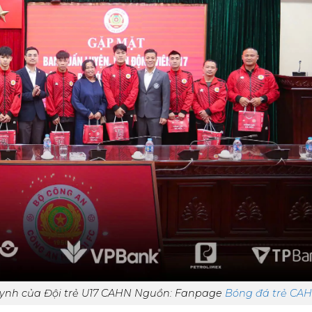
ynh của Đội trẻ U17 CAHN Nguồn: Fanpage
Bóng đá trẻ CAH