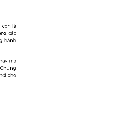
 còn là
pro
, các
ng hành
 nay mà
. Chúng
mới cho