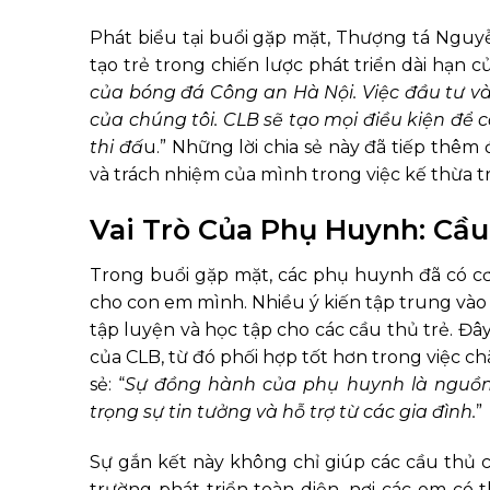
Phát biểu tại buổi gặp mặt, Thượng tá Ng
tạo trẻ trong chiến lược phát triển dài hạn
của bóng đá Công an Hà Nội. Việc đầu tư và
của chúng tôi. CLB sẽ tạo mọi điều kiện để c
thi đấ
u.” Những lời chia sẻ này đã tiếp thêm 
và trách nhiệm của mình trong việc kế thừa 
Vai Trò Của Phụ Huynh: Cầu
Trong buổi gặp mặt, các phụ huynh đã có 
cho con em mình. Nhiều ý kiến tập trung vào
tập luyện và học tập cho các cầu thủ trẻ. Đâ
của CLB, từ đó phối hợp tốt hơn trong việc 
sẻ: “
Sự đồng hành của phụ huynh là nguồn đ
trọng sự tin tưởng và hỗ trợ từ các gia đình.
”
Sự gắn kết này không chỉ giúp các cầu thủ 
trường phát triển toàn diện, nơi các em có