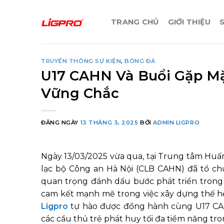
Bỏ
qua
TRANG CHỦ
GIỚI THIỆU
nội
dung
TRUYỀN THÔNG SỰ KIỆN
,
BÓNG ĐÁ
U17 CAHN Và Buổi Gặp Mặ
Vững Chắc
ĐĂNG NGÀY
13 THÁNG 3, 2025
BỞI
ADMIN LIGPRO
Ngày 13/03/2025 vừa qua, tại Trung tâm Huấ
lạc bộ Công an Hà Nội (CLB CAHN) đã tổ chứ
quan trọng đánh dấu bước phát triển trong 
cam kết mạnh mẽ trong việc xây dựng thế hệ c
Ligpro
tự hào được đồng hành cùng U17 CAHN
các cầu thủ trẻ phát huy tối đa tiềm năng tro