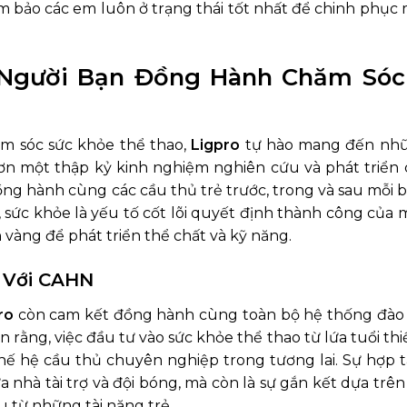
ảm bảo các em luôn ở trạng thái tốt nhất để chinh phục 
 – Người Bạn Đồng Hành Chăm Sóc
ăm sóc sức khỏe thể thao,
Ligpro
tự hào mang đến nhữ
hơn một thập kỷ kinh nghiệm nghiên cứu và phát triển 
ng hành cùng các cầu thủ trẻ trước, trong và sau mỗi b
 sức khỏe là yếu tố cốt lõi quyết định thành công của 
ạn vàng để phát triển thể chất và kỹ năng.
 Với CAHN
ro
còn cam kết đồng hành cùng toàn bộ hệ thống đào 
n rằng, việc đầu tư vào sức khỏe thể thao từ lứa tuổi th
ế hệ cầu thủ chuyên nghiệp trong tương lai. Sự hợp t
 nhà tài trợ và đội bóng, mà còn là sự gắn kết dựa trê
 từ những tài năng trẻ.