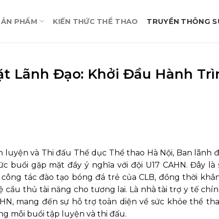
SẢN PHẨM
KIẾN THỨC THỂ THAO
TRUYỀN THÔNG SỰ
t Lãnh Đạo: Khởi Đầu Hành Trì
n luyện và Thi đấu Thể dục Thể thao Hà Nội, Ban lãnh 
c buổi gặp mặt đầy ý nghĩa với đội U17 CAHN. Đây là 
công tác đào tạo bóng đá trẻ của CLB, đồng thời khẳ
ầu thủ tài năng cho tương lai. Là nhà tài trợ y tế chín
, mang đến sự hỗ trợ toàn diện về sức khỏe thể tha
ng mỗi buổi tập luyện và thi đấu.