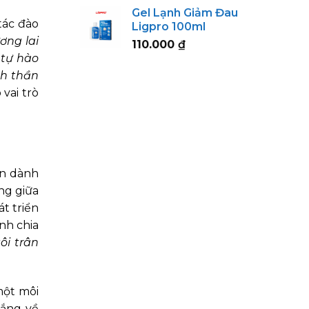
range:
Gel Lạnh Giảm Đau
123.000 ₫
tác đào
Ligpro 100ml
through
ơng lai
110.000
₫
152.000 ₫
 tự hào
nh thần
vai trò
ốn dành
ng giữa
t triển
nh chia
ôi trân
một môi
lắng về