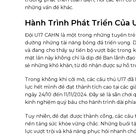
những vấn đề khác.
Hành Trình Phát Triển Của
Đội U17 CAHN là một trong những tuyến trẻ 
dưỡng những tài năng bóng đá triển vọng. D
và đang cho thấy sự tiến bộ vượt bậc trong k
mặt lần này không chỉ là dịp để Ban lãnh đạo
sẻ những khó khăn, từ đó nhận được sự hỗ trợ 
Trong không khí cởi mở, các cầu thủ U17 đã 
lực hết mình để đạt thành tích cao tại các giả
ngày 24/10 đến 11/11/2024. Đây sẽ là sân chơ
kinh nghiệm quý báu cho hành trình dài phía
Tuy nhiên, để đạt được thành công, các cầu 
nền tảng sức khỏe vững chắc. Những buổi tậ
lực vượt trội và khả năng phục hồi nhanh ch