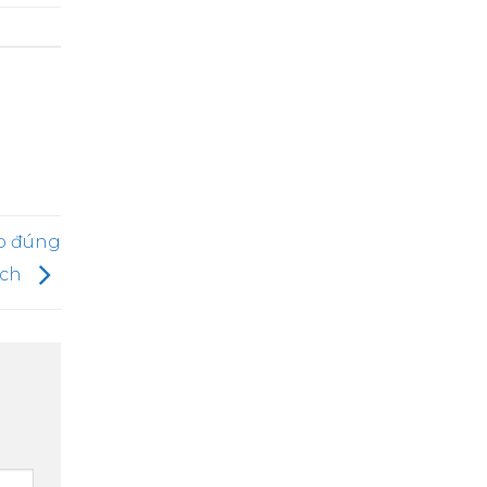
ro đúng
ách