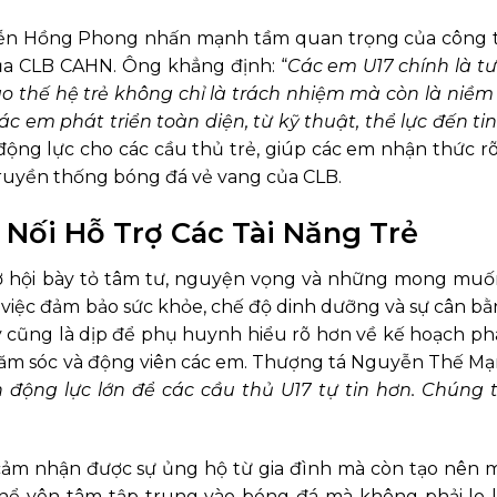
uyễn Hồng Phong nhấn mạnh tầm quan trọng của công 
 của CLB CAHN. Ông khẳng định: “
Các em U17 chính là tư
o thế hệ trẻ không chỉ là trách nhiệm mà còn là niềm
ác em phát triển toàn diện, từ kỹ thuật, thể lực đến ti
động lực cho các cầu thủ trẻ, giúp các em nhận thức rõ 
truyền thống bóng đá vẻ vang của CLB.
 Nối Hỗ Trợ Các Tài Năng Trẻ
cơ hội bày tỏ tâm tư, nguyện vọng và những mong mu
 việc đảm bảo sức khỏe, chế độ dinh dưỡng và sự cân bằ
y cũng là dịp để phụ huynh hiểu rõ hơn về kế hoạch phá
chăm sóc và động viên các em. Thượng tá Nguyễn Thế Mạ
ộng lực lớn để các cầu thủ U17 tự tin hơn. Chúng t
cảm nhận được sự ủng hộ từ gia đình mà còn tạo nên 
 thể yên tâm tập trung vào bóng đá mà không phải lo 