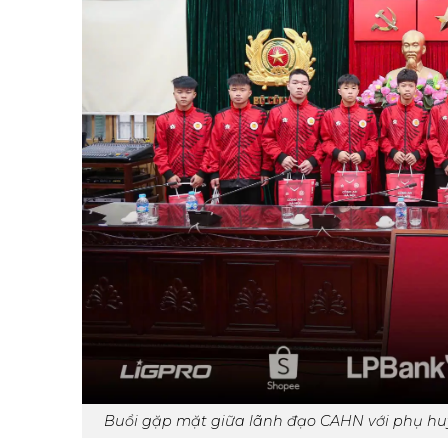
Buổi gặp mặt giữa lãnh đạo CAHN với phụ hu