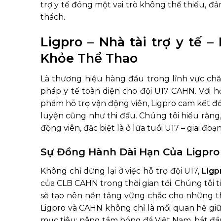
trợ y tế đóng một vai trò không thể thiếu, đ
thách.
Ligpro – Nhà tài trợ y tế
Khỏe Thể Thao
Là thương hiệu hàng đầu trong lĩnh vực ch
pháp y tế toàn diện cho đội U17 CAHN. Với 
phẩm hỗ trợ vận động viên, Ligpro cam kết đồ
luyện cũng như thi đấu. Chúng tôi hiểu rằng,
động viên, đặc biệt là ở lứa tuổi U17 – giai đo
Sự Đồng Hành Dài Hạn Của Ligpro
Không chỉ dừng lại ở việc hỗ trợ đội U17,
Ligp
của CLB CAHN trong thời gian tới. Chúng tôi ti
sẽ tạo nên nền tảng vững chắc cho những th
Ligpro và CAHN không chỉ là mối quan hệ giữa
mục tiêu: nâng tầm bóng đá Việt Nam, bắt đầu