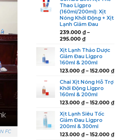
Thao Ligpro
(160ml/200ml): Xịt
Nóng Khởi Động + Xịt
Lạnh Giảm Đau
239.000
₫
–
Price
295.000
₫
range:
Xịt Lạnh Thảo Dược
239.000 ₫
Giảm Đau Ligpro
through
160ml & 200ml
295.000 ₫
Price
123.000
₫
–
152.000
₫
range:
Chai Xịt Nóng Hỗ Trợ
123.000 ₫
Khởi Động Ligpro
through
160ml & 200ml
152.000 ₫
Price
123.000
₫
–
152.000
₫
range:
Xịt Lạnh Siêu Tốc
123.000 ₫
Giảm Đau Ligpro
through
200ml & 300ml
152.000 ₫
N FC
Price
123.000
₫
–
152.000
₫