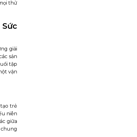
mọi thử
 Sức
ng giải
các sản
uổi tập
một vận
tạo trẻ
iếu niên
ác giữa
n chung