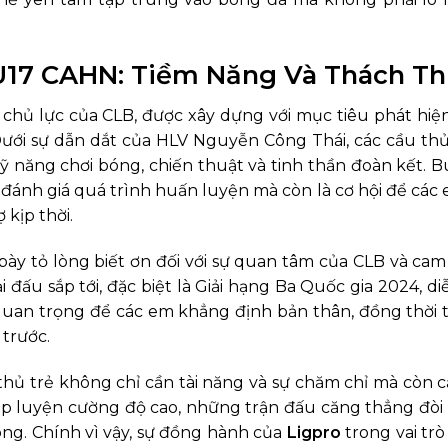
 U17 CAHN: Tiềm Năng Và Thách T
chủ lực của CLB, được xây dựng với mục tiêu phát hiện
ưới sự dẫn dắt của HLV Nguyễn Công Thái, các cầu thủ
ỹ năng chơi bóng, chiến thuật và tinh thần đoàn kết. B
 đánh giá quá trình huấn luyện mà còn là cơ hội để các 
kịp thời.
bày tỏ lòng biết ơn đối với sự quan tâm của CLB và cam
i đấu sắp tới, đặc biệt là Giải hạng Ba Quốc gia 2024, di
i quan trọng để các em khẳng định bản thân, đồng thời t
 trước.
thủ trẻ không chỉ cần tài năng và sự chăm chỉ mà còn 
p luyện cường độ cao, những trận đấu căng thẳng đòi 
óng. Chính vì vậy, sự đồng hành của
Ligpro
trong vai trò