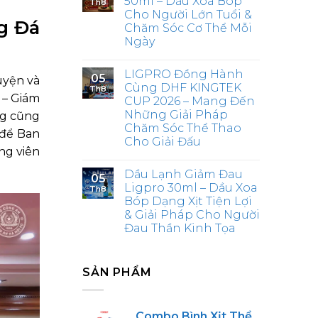
50ml – Dầu Xoa Bóp
Th8
Cho Người Lớn Tuổi &
g Đá
Chăm Sóc Cơ Thể Mỗi
Ngày
LIGPRO Đồng Hành
05
uyện và
Cùng DHF KINGTEK
Th8
 – Giám
CUP 2026 – Mang Đến
Những Giải Pháp
ng cũng
Chăm Sóc Thể Thao
 để Ban
Cho Giải Đấu
ng viên
Dầu Lạnh Giảm Đau
05
Ligpro 30ml – Dầu Xoa
Th8
Bóp Dạng Xịt Tiện Lợi
& Giải Pháp Cho Người
Đau Thần Kinh Tọa
SẢN PHẨM
Combo Bình Xịt Thể