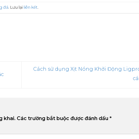
g đá
. Lưu lại
liên kết
.
Cách sử dụng Xịt Nóng Khởi Động Ligp
ắc
c
g khai.
Các trường bắt buộc được đánh dấu
*