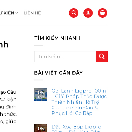
 KIỆN
LIÊN HỆ
TÌM KIẾM NHANH
nh
BÀI VIẾT GẦN ĐÂY
Gel Lạnh Ligpro 100ml
đạo Câu
05
– Giải Pháp Thảo Dược
Th8
sự kiện
Thiên Nhiên Hỗ Trợ
ng định
Xua Tan Cơn Đau &
Phục Hồi Cơ Bắp
h thức,
o, giúp
Dầu Xoa Bóp Ligpro
05