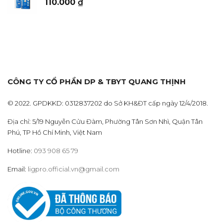
110.000
₫
through
152.000 ₫
CÔNG TY CỔ PHẦN DP & TBYT QUANG THỊNH
© 2022. GPDKKD: 0312837202 do Sở KH&ĐT cấp ngày 12/4/2018.
Địa chỉ: 5/19 Nguyễn Cửu Đàm, Phường Tân Sơn Nhì, Quận Tân
Phú, TP Hồ Chí Minh, Việt Nam
Hotline:
093 908 65 79
Email:
ligpro.official.vn@gmail.com