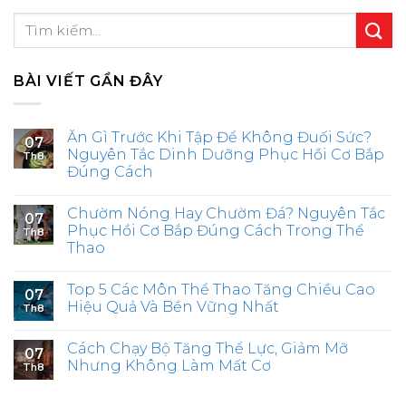
BÀI VIẾT GẦN ĐÂY
Ăn Gì Trước Khi Tập Để Không Đuối Sức?
07
Nguyên Tắc Dinh Dưỡng Phục Hồi Cơ Bắp
Th8
Đúng Cách
Chườm Nóng Hay Chườm Đá? Nguyên Tắc
07
Phục Hồi Cơ Bắp Đúng Cách Trong Thể
Th8
Thao
Top 5 Các Môn Thể Thao Tăng Chiều Cao
07
Hiệu Quả Và Bền Vững Nhất
Th8
Cách Chạy Bộ Tăng Thể Lực, Giảm Mỡ
07
Nhưng Không Làm Mất Cơ
Th8