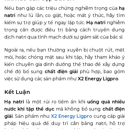
Nếu bạn gặp các triệu chứng nghiêm trọng của
hạ
natri
như lú lẫn, co giật, hoặc mất ý thức, hãy tìm
kiếm sự trợ giúp y tế ngay lập tức.
Hạ natri
nghiêm
trọng cần được điều trị bằng cách truyền dung
dịch natri qua tĩnh mạch dưới sự giám sát của bác sĩ.
Ngoài ra, nếu bạn thường xuyên bị chuột rút, mệt
mỏi, hoặc chóng mặt sau khi tập, hãy tham khảo ý
kiến chuyên gia dinh dưỡng thể thao để xây dựng
chế độ bổ sung
chất điện giải
phù hợp, bao gồm
việc sử dụng các sản phẩm như
X2 Energy Ligpro
.
Kết Luận
Hạ natri
là một rủi ro tiềm ẩn khi
uống quá nhiều
nước khi tập thể dục
mà không bổ sung
chất điện
giải
. Sản phẩm như
X2 Energy Ligpro
cung cấp giải
pháp hiệu quả để duy trì cân bằng natri, hỗ trợ