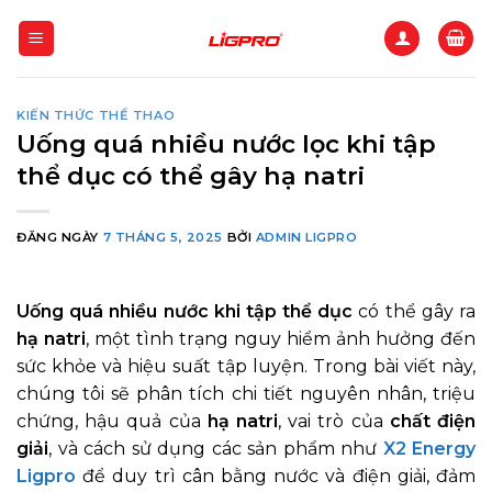
Bỏ
qua
nội
dung
KIẾN THỨC THỂ THAO
Uống quá nhiều nước lọc khi tập
thể dục có thể gây hạ natri
ĐĂNG NGÀY
7 THÁNG 5, 2025
BỞI
ADMIN LIGPRO
Uống quá nhiều nước khi tập thể dục
có thể gây ra
hạ natri
, một tình trạng nguy hiểm ảnh hưởng đến
sức khỏe và hiệu suất tập luyện. Trong bài viết này,
chúng tôi sẽ phân tích chi tiết nguyên nhân, triệu
chứng, hậu quả của
hạ natri
, vai trò của
chất điện
giải
, và cách sử dụng các sản phẩm như
X2 Energy
Ligpro
để duy trì cân bằng nước và điện giải, đảm