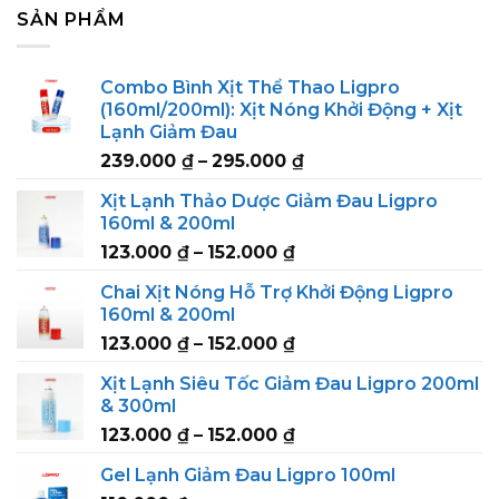
SẢN PHẨM
Combo Bình Xịt Thể Thao Ligpro
(160ml/200ml): Xịt Nóng Khởi Động + Xịt
Lạnh Giảm Đau
Price
239.000
₫
–
295.000
₫
range:
Xịt Lạnh Thảo Dược Giảm Đau Ligpro
239.000 ₫
160ml & 200ml
through
Price
123.000
₫
–
152.000
₫
295.000 ₫
range:
Chai Xịt Nóng Hỗ Trợ Khởi Động Ligpro
123.000 ₫
160ml & 200ml
through
Price
123.000
₫
–
152.000
₫
152.000 ₫
range:
Xịt Lạnh Siêu Tốc Giảm Đau Ligpro 200ml
123.000 ₫
& 300ml
through
Price
123.000
₫
–
152.000
₫
152.000 ₫
range:
Gel Lạnh Giảm Đau Ligpro 100ml
123.000 ₫