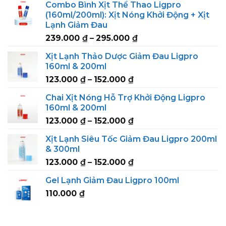
Combo Bình Xịt Thể Thao Ligpro
(160ml/200ml): Xịt Nóng Khởi Động + Xịt
Lạnh Giảm Đau
Price
239.000
₫
–
295.000
₫
range:
Xịt Lạnh Thảo Dược Giảm Đau Ligpro
239.000 ₫
160ml & 200ml
through
Price
123.000
₫
–
152.000
₫
295.000 ₫
range:
Chai Xịt Nóng Hỗ Trợ Khởi Động Ligpro
123.000 ₫
160ml & 200ml
through
Price
123.000
₫
–
152.000
₫
152.000 ₫
range:
Xịt Lạnh Siêu Tốc Giảm Đau Ligpro 200ml
123.000 ₫
& 300ml
through
Price
123.000
₫
–
152.000
₫
152.000 ₫
range:
Gel Lạnh Giảm Đau Ligpro 100ml
123.000 ₫
110.000
₫
through
152.000 ₫