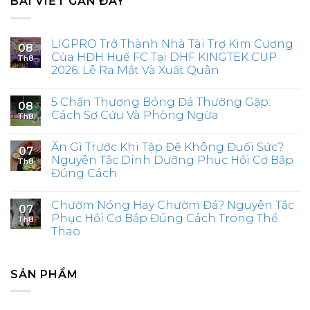
BÀI VIẾT GẦN ĐÂY
LIGPRO Trở Thành Nhà Tài Trợ Kim Cương
08
Của HĐH Huế FC Tại DHF KINGTEK CUP
Th8
2026: Lễ Ra Mắt Và Xuất Quân
5 Chấn Thương Bóng Đá Thường Gặp:
08
Cách Sơ Cứu Và Phòng Ngừa
Th8
Ăn Gì Trước Khi Tập Để Không Đuối Sức?
07
Nguyên Tắc Dinh Dưỡng Phục Hồi Cơ Bắp
Th8
Đúng Cách
Chườm Nóng Hay Chườm Đá? Nguyên Tắc
07
Phục Hồi Cơ Bắp Đúng Cách Trong Thể
Th8
Thao
SẢN PHẨM