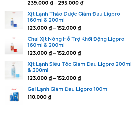
Price
239.000
₫
–
295.000
₫
range:
Xịt Lạnh Thảo Dược Giảm Đau Ligpro
239.000 ₫
160ml & 200ml
through
Price
123.000
₫
–
152.000
₫
295.000 ₫
range:
Chai Xịt Nóng Hỗ Trợ Khởi Động Ligpro
123.000 ₫
160ml & 200ml
through
Price
123.000
₫
–
152.000
₫
152.000 ₫
range:
Xịt Lạnh Siêu Tốc Giảm Đau Ligpro 200ml
123.000 ₫
& 300ml
through
Price
123.000
₫
–
152.000
₫
152.000 ₫
range:
Gel Lạnh Giảm Đau Ligpro 100ml
123.000 ₫
110.000
₫
through
152.000 ₫