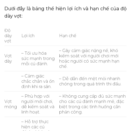
Dưới đây là bảng thể hiện lợi ích và hạn chế của độ
dày vợt:
Độ
dày
Lợi ích
Hạn chế
vợt
– Gây cảm giác nặng nề, khó
– Tối ưu hóa
Vợt
kiểm soát với người chơi mới
sức mạnh trong
dày
hoặc người có sức mạnh hạn
mỗi cú đánh.
chế.
– Cảm giác
– Dễ dẫn đến mệt mỏi nhanh
chắc chắn và ổn
chóng trong quá trình thi đấu.
định khi ra sân.
– Phù hợp với
– Không cung cấp đủ sức mạnh
Vợt
người mới chơi,
cho các cú đánh mạnh mẽ, đặc
mỏng
dễ kiểm soát và
biệt trong các tình huống cần
linh hoạt.
phản công.
– Hỗ trợ thực
hiện các cú