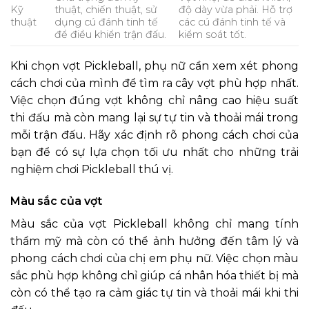
Kỹ
thuật, chiến thuật, sử
độ dày vừa phải. Hỗ trợ
thuật
dụng cú đánh tinh tế
các cú đánh tinh tế và
để điều khiển trận đấu.
kiểm soát tốt.
Khi chọn vợt Pickleball, phụ nữ cần xem xét phong
cách chơi của mình để tìm ra cây vợt phù hợp nhất.
Việc chọn đúng vợt không chỉ nâng cao hiệu suất
thi đấu mà còn mang lại sự tự tin và thoải mái trong
mỗi trận đấu. Hãy xác định rõ phong cách chơi của
bạn để có sự lựa chọn tối ưu nhất cho những trải
nghiệm chơi Pickleball thú vị.
Màu sắc của vợt
Màu sắc của vợt Pickleball không chỉ mang tính
thẩm mỹ mà còn có thể ảnh hưởng đến tâm lý và
phong cách chơi của chị em phụ nữ. Việc chọn màu
sắc phù hợp không chỉ giúp cá nhân hóa thiết bị mà
còn có thể tạo ra cảm giác tự tin và thoải mái khi thi