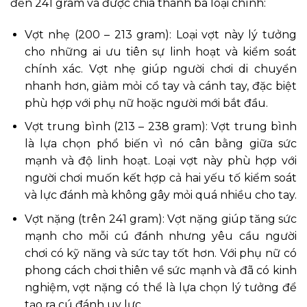
đến 241 gram và được chia thành ba loại chính:
Vợt nhẹ (200 – 213 gram): Loại vợt này lý tưởng
cho những ai ưu tiên sự linh hoạt và kiểm soát
chính xác. Vợt nhẹ giúp người chơi di chuyển
nhanh hơn, giảm mỏi cổ tay và cánh tay, đặc biệt
phù hợp với phụ nữ hoặc người mới bắt đầu.
Vợt trung bình (213 – 238 gram): Vợt trung bình
là lựa chọn phổ biến vì nó cân bằng giữa sức
mạnh và độ linh hoạt. Loại vợt này phù hợp với
người chơi muốn kết hợp cả hai yếu tố kiểm soát
và lực đánh mà không gây mỏi quá nhiều cho tay.
Vợt nặng (trên 241 gram): Vợt nặng giúp tăng sức
mạnh cho mỗi cú đánh nhưng yêu cầu người
chơi có kỹ năng và sức tay tốt hơn. Với phụ nữ có
phong cách chơi thiên về sức mạnh và đã có kinh
nghiệm, vợt nặng có thể là lựa chọn lý tưởng để
tạo ra cú đánh uy lực.