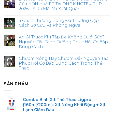
08
Của HĐH Huế FC Tại DHF KINGTEK CUP
Th8
2026: Lễ Ra Mắt Và Xuất Quân
5 Chấn Thương Bóng Đá Thường Gặp:
08
Cách Sơ Cứu Và Phòng Ngừa
Th8
Ăn Gì Trước Khi Tập Để Không Đuối Sức?
07
Nguyên Tắc Dinh Dưỡng Phục Hồi Cơ Bắp
Th8
Đúng Cách
Chườm Nóng Hay Chườm Đá? Nguyên Tắc
07
Phục Hồi Cơ Bắp Đúng Cách Trong Thể
Th8
Thao
SẢN PHẨM
Combo Bình Xịt Thể Thao Ligpro
(160ml/200ml): Xịt Nóng Khởi Động + Xịt
Lạnh Giảm Đau