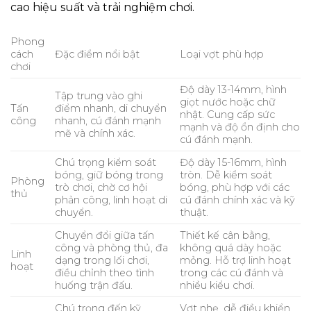
cao hiệu suất và trải nghiệm chơi.
Phong
cách
Đặc điểm nổi bật
Loại vợt phù hợp
chơi
Độ dày 13-14mm, hình
Tập trung vào ghi
giọt nước hoặc chữ
Tấn
điểm nhanh, di chuyển
nhật. Cung cấp sức
công
nhanh, cú đánh mạnh
mạnh và độ ổn định cho
mẽ và chính xác.
cú đánh mạnh.
Chú trọng kiểm soát
Độ dày 15-16mm, hình
bóng, giữ bóng trong
tròn. Dễ kiểm soát
Phòng
trò chơi, chờ cơ hội
bóng, phù hợp với các
thủ
phản công, linh hoạt di
cú đánh chính xác và kỹ
chuyển.
thuật.
Chuyển đổi giữa tấn
Thiết kế cân bằng,
công và phòng thủ, đa
không quá dày hoặc
Linh
dạng trong lối chơi,
mỏng. Hỗ trợ linh hoạt
hoạt
điều chỉnh theo tình
trong các cú đánh và
huống trận đấu.
nhiều kiểu chơi.
Chú trọng đến kỹ
Vợt nhẹ, dễ điều khiển,