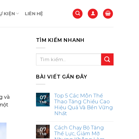
 KIỆN
LIÊN HỆ
TÌM KIẾM NHANH
BÀI VIẾT GẦN ĐÂY
Top 5 Các Môn Thể
g và
07
Thao Tăng Chiều Cao
Th8
 một
Hiệu Quả Và Bền Vững
Nhất
Cách Chạy Bộ Tăng
07
Thể Lực, Giảm Mỡ
Th8