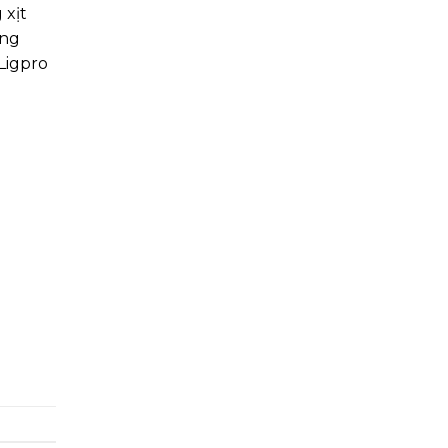
 xịt
ăng
Ligpro