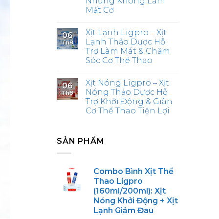
Nhưng Không Làm
Mất Cơ
Xịt Lạnh Ligpro – Xịt
06
Lạnh Thảo Dược Hỗ
Th8
Trợ Làm Mát & Chăm
Sóc Cơ Thể Thao
Xịt Nóng Ligpro – Xịt
06
Nóng Thảo Dược Hỗ
Th8
Trợ Khởi Động & Giãn
Cơ Thể Thao Tiện Lợi
SẢN PHẨM
Combo Bình Xịt Thể
Thao Ligpro
(160ml/200ml): Xịt
Nóng Khởi Động + Xịt
Lạnh Giảm Đau