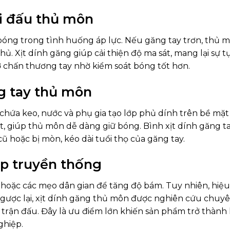
hi đấu thủ môn
óng trong tình huống áp lực. Nếu găng tay trơn, thủ 
ủ. Xịt dính găng giúp cải thiện độ ma sát, mang lại sự tự
ơ chấn thương tay nhờ kiểm soát bóng tốt hơn.
g tay thủ môn
chứa keo, nước và phụ gia tạo lớp phủ dính trên bề mặt
át, giúp thủ môn dễ dàng giữ bóng. Bình xịt dính găng t
 hoặc bị mòn, kéo dài tuổi thọ của găng tay.
áp truyền thống
hoặc các mẹo dân gian để tăng độ bám. Tuy nhiên, hiệ
ược lại, xịt dính găng thủ môn được nghiên cứu chuyên
 trận đấu. Đây là ưu điểm lớn khiến sản phẩm trở thành 
ghiệp.