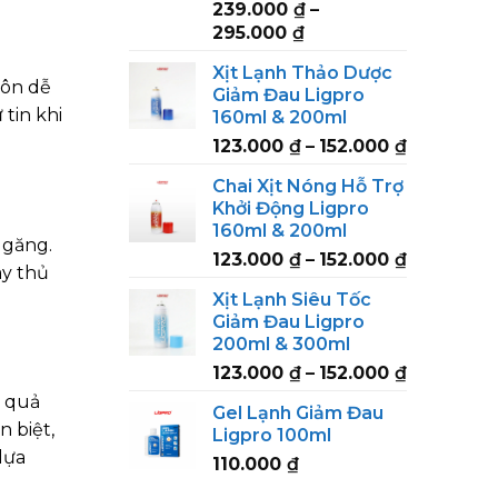
239.000
₫
–
Price
295.000
₫
range:
Xịt Lạnh Thảo Dược
239.000 ₫
môn dễ
Giảm Đau Ligpro
through
 tin khi
160ml & 200ml
295.000 ₫
Price
123.000
₫
–
152.000
₫
range:
Chai Xịt Nóng Hỗ Trợ
123.000 ₫
Khởi Động Ligpro
through
160ml & 200ml
152.000 ₫
 găng.
Price
123.000
₫
–
152.000
₫
ay thủ
range:
Xịt Lạnh Siêu Tốc
123.000 ₫
Giảm Đau Ligpro
through
200ml & 300ml
152.000 ₫
Price
123.000
₫
–
152.000
₫
range:
u quả
Gel Lạnh Giảm Đau
123.000 ₫
 biệt,
Ligpro 100ml
through
lựa
110.000
₫
152.000 ₫