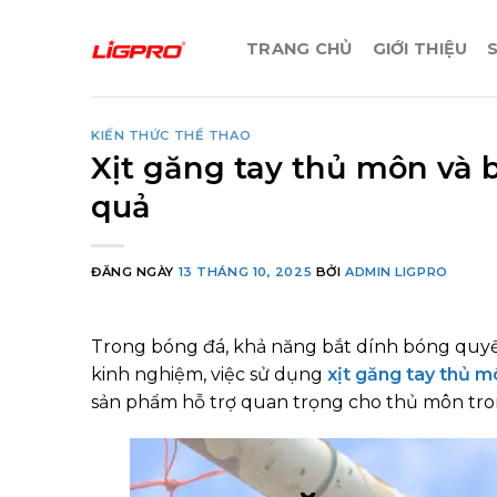
Bỏ
qua
TRANG CHỦ
GIỚI THIỆU
nội
dung
KIẾN THỨC THỂ THAO
Xịt găng tay thủ môn và 
quả
ĐĂNG NGÀY
13 THÁNG 10, 2025
BỞI
ADMIN LIGPRO
Trong bóng đá, khả năng bắt dính bóng quyế
kinh nghiệm, việc sử dụng
xịt găng tay thủ m
sản phẩm hỗ trợ quan trọng cho thủ môn tr