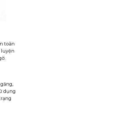
n toàn
p luyện
gờ.
 găng,
sử dụng
trạng