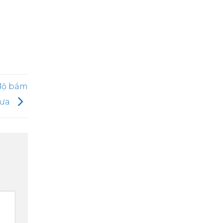
 độ bám
mưa