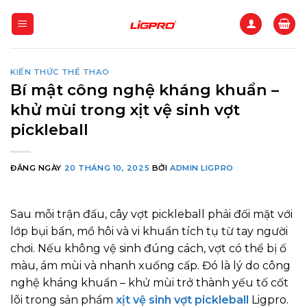
Bỏ
qua
nội
dung
KIẾN THỨC THỂ THAO
Bí mật công nghệ kháng khuẩn –
khử mùi trong xịt vệ sinh vợt
pickleball
ĐĂNG NGÀY
20 THÁNG 10, 2025
BỞI
ADMIN LIGPRO
Sau mỗi trận đấu, cây vợt pickleball phải đối mặt với
lớp bụi bẩn, mồ hôi và vi khuẩn tích tụ từ tay người
chơi. Nếu không vệ sinh đúng cách, vợt có thể bị ố
màu, ám mùi và nhanh xuống cấp. Đó là lý do công
nghệ kháng khuẩn – khử mùi trở thành yếu tố cốt
lõi trong sản phẩm
xịt vệ sinh vợt pickleball
Ligpro.