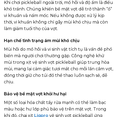
Khi chơi pickleball ngoài trời, mồ hôi và độ ẩm là điều
khó tránh. Chúng khiến bề mặt vợt dễ trở thành “ổ”
vi khuẩn và nấm mốc. Nếu không được xử lý kịp
thời, vi khuẩn không chỉ gây mùi khó chịu mà còn
làm giảm tuổi thọ của vợt.
Hạn chế tình trạng ám mùi khó chịu
Mùi hôi do mồ hôi và vi sinh vật tích tụ là vấn đề phổ
biến mà người chơi thường gặp. Công nghệ khử
mùi trong xịt vệ sinh vợt pickleball giúp trung hòa
mùi, mang lại cảm giác tươi mát cho mỗi lần cầm vợt,
đồng thời giữ cho túi đồ thể thao luôn sạch sẽ, dễ
chịu.
Bảo vệ bề mặt vợt khỏi hư hại
Một số loại hóa chất tẩy rửa mạnh có thể làm bạc
màu hoặc hư lớp phủ bảo vệ trên mặt vợt. Trong
khi đó, chai xịt
Ligpro
vệ sinh vợt pickleball ứng