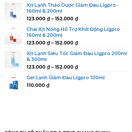
range:
Xịt Lạnh Thảo Dược Giảm Đau Ligpro
239.000 ₫
160ml & 200ml
through
Price
123.000
₫
–
152.000
₫
295.000 ₫
range:
Chai Xịt Nóng Hỗ Trợ Khởi Động Ligpro
123.000 ₫
160ml & 200ml
through
Price
123.000
₫
–
152.000
₫
152.000 ₫
range:
Xịt Lạnh Siêu Tốc Giảm Đau Ligpro 200ml
123.000 ₫
& 300ml
through
Price
123.000
₫
–
152.000
₫
152.000 ₫
range:
Gel Lạnh Giảm Đau Ligpro 100ml
123.000 ₫
110.000
₫
through
152.000 ₫