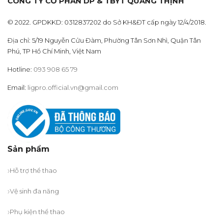
CÔNG TY CỔ PHẦN DP & TBYT QUANG THỊNH
© 2022. GPDKKD: 0312837202 do Sở KH&ĐT cấp ngày 12/4/2018.
Địa chỉ: 5/19 Nguyễn Cửu Đàm, Phường Tân Sơn Nhì, Quận Tân
Phú, TP Hồ Chí Minh, Việt Nam
Hotline:
093 908 65 79
Email:
ligpro.official.vn@gmail.com
Sản phẩm
Hỗ trợ thể thao
Vệ sinh đa năng
Phụ kiện thể thao