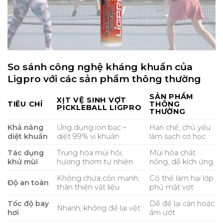
So sánh công nghệ kháng khuẩn của
Ligpro với các sản phẩm thông thường
SẢN PHẨM
XỊT VỆ SINH VỢT
TIÊU CHÍ
THÔNG
PICKLEBALL LIGPRO
THƯỜNG
Khả năng
Ứng dụng ion bạc –
Hạn chế, chủ yếu
diệt khuẩn
diệt 99% vi khuẩn
làm sạch cơ học
Tác dụng
Trung hòa mùi hôi,
Mùi hóa chất
khử mùi
hương thơm tự nhiên
nồng, dễ kích ứng
Không chứa cồn mạnh,
Có thể làm hại lớp
Độ an toàn
thân thiện vật liệu
phủ mặt vợt
Tốc độ bay
Dễ để lại cặn hoặc
Nhanh, không để lại vệt
hơi
ẩm ướt