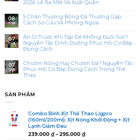
2026: Lễ Ra Mắt Và Xuất Quân
5 Chấn Thương Bóng Đá Thường Gặp:
08
Cách Sơ Cứu Và Phòng Ngừa
Th8
Ăn Gì Trước Khi Tập Để Không Đuối Sức?
07
Nguyên Tắc Dinh Dưỡng Phục Hồi Cơ Bắp
Th8
Đúng Cách
Chườm Nóng Hay Chườm Đá? Nguyên Tắc
07
Phục Hồi Cơ Bắp Đúng Cách Trong Thể
Th8
Thao
SẢN PHẨM
Combo Bình Xịt Thể Thao Ligpro
(160ml/200ml): Xịt Nóng Khởi Động + Xịt
Lạnh Giảm Đau
Price
239.000
₫
–
295.000
₫