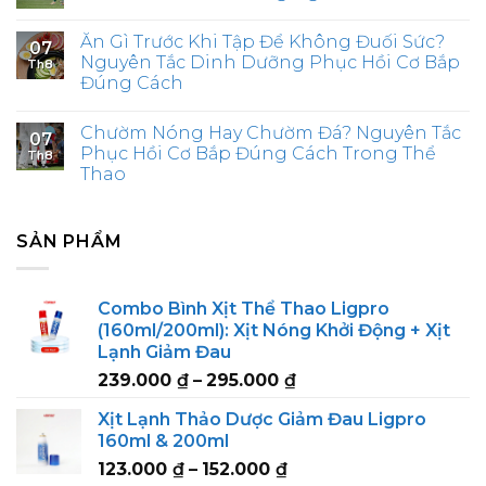
Ăn Gì Trước Khi Tập Để Không Đuối Sức?
07
Nguyên Tắc Dinh Dưỡng Phục Hồi Cơ Bắp
Th8
Đúng Cách
Chườm Nóng Hay Chườm Đá? Nguyên Tắc
07
Phục Hồi Cơ Bắp Đúng Cách Trong Thể
Th8
Thao
SẢN PHẨM
Combo Bình Xịt Thể Thao Ligpro
(160ml/200ml): Xịt Nóng Khởi Động + Xịt
Lạnh Giảm Đau
Price
239.000
₫
–
295.000
₫
range:
Xịt Lạnh Thảo Dược Giảm Đau Ligpro
239.000 ₫
160ml & 200ml
through
Price
123.000
₫
–
152.000
₫
295.000 ₫