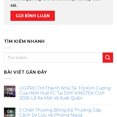
tôi.
TÌM KIẾM NHANH
BÀI VIẾT GẦN ĐÂY
LIGPRO Trở Thành Nhà Tài Trợ Kim Cương
08
Của HĐH Huế FC Tại DHF KINGTEK CUP
Th8
2026: Lễ Ra Mắt Và Xuất Quân
5 Chấn Thương Bóng Đá Thường Gặp:
08
Cách Sơ Cứu Và Phòng Ngừa
Th8