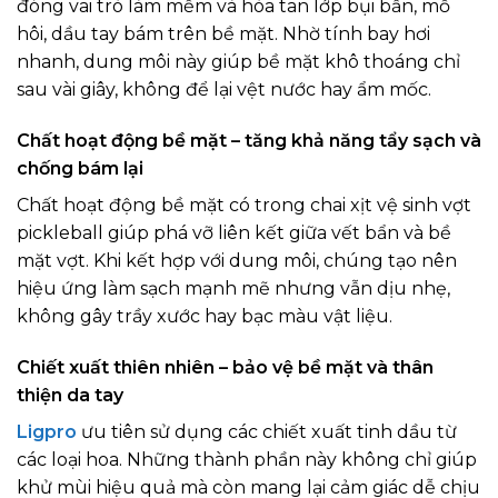
đóng vai trò làm mềm và hòa tan lớp bụi bẩn, mồ
hôi, dầu tay bám trên bề mặt. Nhờ tính bay hơi
nhanh, dung môi này giúp bề mặt khô thoáng chỉ
sau vài giây, không để lại vệt nước hay ẩm mốc.
Chất hoạt động bề mặt – tăng khả năng tẩy sạch và
chống bám lại
Chất hoạt động bề mặt có trong chai xịt vệ sinh vợt
pickleball giúp phá vỡ liên kết giữa vết bẩn và bề
mặt vợt. Khi kết hợp với dung môi, chúng tạo nên
hiệu ứng làm sạch mạnh mẽ nhưng vẫn dịu nhẹ,
không gây trầy xước hay bạc màu vật liệu.
Chiết xuất thiên nhiên – bảo vệ bề mặt và thân
thiện da tay
Ligpro
ưu tiên sử dụng các chiết xuất tinh dầu từ
các loại hoa. Những thành phần này không chỉ giúp
khử mùi hiệu quả mà còn mang lại cảm giác dễ chịu