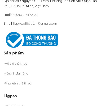
Địa chỉ: 5/19 Nguyễn Cửu Đàm, Phường Tân Sơn Nhì, Quận Tân
Phú, TP Hồ Chí Minh, Việt Nam
Hotline:
093 908 65 79
Email:
ligpro.official.vn@gmail.com
Sản phẩm
Hỗ trợ thể thao
Vệ sinh đa năng
Phụ kiện thể thao
Ligpro