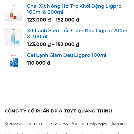
range:
Chai Xịt Nóng Hỗ Trợ Khởi Động Ligpro
123.000 ₫
160ml & 200ml
through
Price
123.000
₫
–
152.000
₫
152.000 ₫
range:
Xịt Lạnh Siêu Tốc Giảm Đau Ligpro 200ml
123.000 ₫
& 300ml
through
Price
123.000
₫
–
152.000
₫
152.000 ₫
range:
Gel Lạnh Giảm Đau Ligpro 100ml
123.000 ₫
110.000
₫
through
152.000 ₫
CÔNG TY CỔ PHẦN DP & TBYT QUANG THỊNH
© 2022. GPDKKD: 0312837202 do Sở KH&ĐT cấp ngày 12/4/2018.