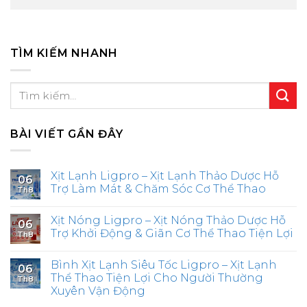
TÌM KIẾM NHANH
BÀI VIẾT GẦN ĐÂY
Xịt Lạnh Ligpro – Xịt Lạnh Thảo Dược Hỗ
06
Trợ Làm Mát & Chăm Sóc Cơ Thể Thao
Th8
Xịt Nóng Ligpro – Xịt Nóng Thảo Dược Hỗ
06
Trợ Khởi Động & Giãn Cơ Thể Thao Tiện Lợi
Th8
Bình Xịt Lạnh Siêu Tốc Ligpro – Xịt Lạnh
06
Thể Thao Tiện Lợi Cho Người Thường
Th8
Xuyên Vận Động