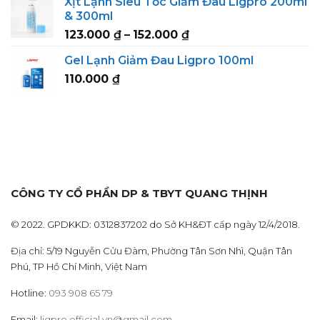
Xịt Lạnh Siêu Tốc Giảm Đau Ligpro 200ml
123.000 ₫
& 300ml
through
Price
123.000
₫
–
152.000
₫
152.000 ₫
range:
Gel Lạnh Giảm Đau Ligpro 100ml
123.000 ₫
110.000
₫
through
152.000 ₫
CÔNG TY CỔ PHẦN DP & TBYT QUANG THỊNH
© 2022. GPDKKD: 0312837202 do Sở KH&ĐT cấp ngày 12/4/2018.
Địa chỉ: 5/19 Nguyễn Cửu Đàm, Phường Tân Sơn Nhì, Quận Tân
Phú, TP Hồ Chí Minh, Việt Nam
Hotline:
093 908 65 79
Email:
ligpro.official.vn@gmail.com