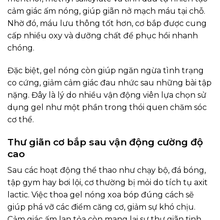
cảm giác ấm nóng, giúp giãn nở mạch máu tại chỗ.
Nhờ đó, máu lưu thông tốt hơn, cơ bắp được cung
cấp nhiều oxy và dưỡng chất để phục hồi nhanh
chóng.
Đặc biệt, gel nóng còn giúp ngăn ngừa tình trạng
co cứng, giảm cảm giác đau nhức sau những bài tập
nặng. Đây là lý do nhiều vận động viên lựa chọn sử
dụng gel như một phần trong thói quen chăm sóc
cơ thể.
Thư giãn cơ bắp sau vận động cường độ
cao
Sau các hoạt động thể thao như chạy bộ, đá bóng,
tập gym hay bơi lội, cơ thường bị mỏi do tích tụ axit
lactic. Việc thoa gel nóng xoa bóp đúng cách sẽ
giúp phá vỡ các điểm căng cơ, giảm sự khó chịu.
Cảm giác ấm lan tỏa còn mang lại sự thư giãn tinh