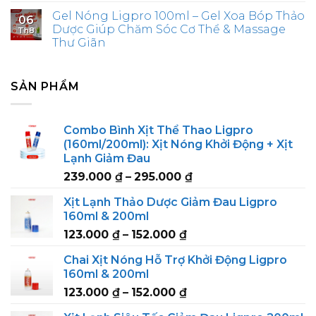
Gel Nóng Ligpro 100ml – Gel Xoa Bóp Thảo
06
Dược Giúp Chăm Sóc Cơ Thể & Massage
Th8
Thư Giãn
SẢN PHẨM
Combo Bình Xịt Thể Thao Ligpro
(160ml/200ml): Xịt Nóng Khởi Động + Xịt
Lạnh Giảm Đau
Price
239.000
₫
–
295.000
₫
range:
Xịt Lạnh Thảo Dược Giảm Đau Ligpro
239.000 ₫
160ml & 200ml
through
Price
123.000
₫
–
152.000
₫
295.000 ₫
range:
Chai Xịt Nóng Hỗ Trợ Khởi Động Ligpro
123.000 ₫
160ml & 200ml
through
Price
123.000
₫
–
152.000
₫
152.000 ₫
range: