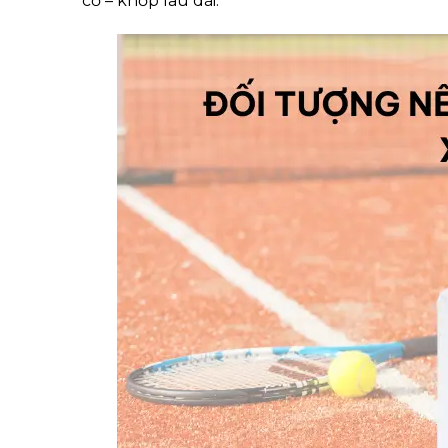
cơ – khớp lâu dài.