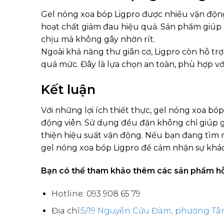
Gel nóng xoa bóp Ligpro được nhiều vận động
hoạt chất giảm đau hiệu quả. Sản phẩm giúp 
chịu mà không gây nhờn rít.
Ngoài khả năng thư giãn cơ, Ligpro còn hỗ tr
quá mức. Đây là lựa chọn an toàn, phù hợp v
Kết luận
Với những lợi ích thiết thực, gel nóng xoa bóp
động viên. Sử dụng đều đặn không chỉ giúp g
thiện hiệu suất vận động. Nếu bạn đang tìm 
gel nóng xoa bóp Ligpro để cảm nhận sự khác
Bạn có thể tham khảo thêm các sản phẩm hỗ t
Hotline: 093 908 65 79
Địa chỉ:
5/19 Nguyễn Cửu Đàm, phường Tân